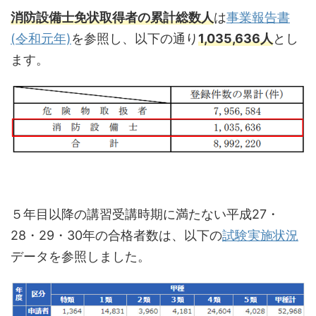
消防設備士免状取得者の累計総数人
は
事業報告書
(令和元年)
を参照し、以下の通り
1,035,636人
とし
ます。
５年目以降の講習受講時期に満たない平成27・
28・29・30年の合格者数は、以下の
試験実施状況
データを参照しました。