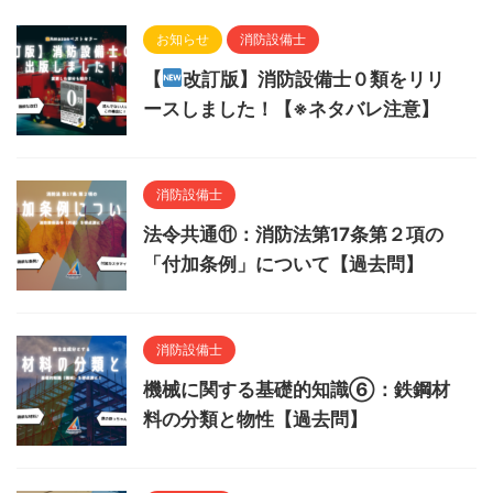
お知らせ
消防設備士
【
改訂版】消防設備士０類をリリ
ースしました！【※ネタバレ注意】
消防設備士
法令共通⑪：消防法第17条第２項の
「付加条例」について【過去問】
消防設備士
機械に関する基礎的知識⑥：鉄鋼材
料の分類と物性【過去問】