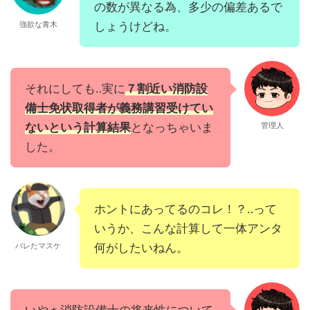
の数が異なる為、多少の偏差あるで
強欲な青木
しょうけどね。
それにしても‥実に
７割近い消防設
備士免状取得者が義務講習受けてい
ないという計算結果
となっちゃいま
管理人
した。
ホントにあってるのコレ！？‥って
いうか、こんな計算して一体アンタ
バレたマスケ
何がしたいねん。
いやぁ消防設備士の将来性について