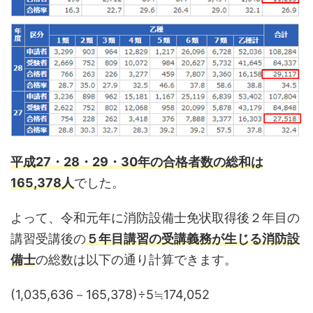
平成27・28・29・30年の合格者数の総和は
165,378人
でした。
よって、令和元年に消防設備士免状取得後２年目の
講習受講後の
５年目講習の受講義務が生じる消防設
備士
の総数は以下の通り計算できます。
(1,035,636－165,378)÷5≒174,052