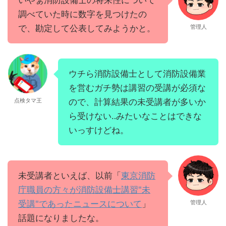
調べていた時に数字を見つけたの
で、勘定して公表してみようかと。
管理人
ウチら消防設備士として消防設備業
を営むガチ勢は講習の受講が必須な
点検タマ王
ので、計算結果の未受講者が多いか
ら受けない‥みたいなことはできな
いっすけどね。
未受講者といえば、以前「
東京消防
庁職員の方々が消防設備士講習"未
受講"であったニュースについて
」
管理人
話題になりましたな。