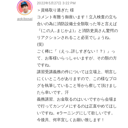
2022年5月27日 3:22 PM
＞資格取り過ぎた 様
コメント有難う御座います！立入検査の立ち
aokibosai
合いの為に消防設備士全類取った等と言えば
『(この人‥まじかよ)』と消防吏員さん驚愕の
リアクションされること必至でしょうね。
(笑)
ごく稀に『（えっ‥詳しすぎない！？）』っ
て、お客様いらっしゃいますが、その類の方
ですね。
講習受講義務の件については立場上、明言し
にくいところがありますので、この様なブロ
グを執筆していること等から察して頂けまし
たら幸いです。汗
義務講習、お金取るのはいいですから会場ま
で行ってカンヅメにするのは正直やめてほし
いですね。eラーニングにして欲しいです。
今後共、何卒宜しくお願い致します！