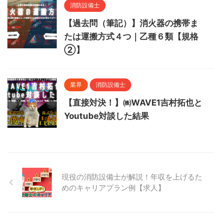
消防設備士
【過去問（筆記）】消火器の携帯ま
たは運搬方式４つ｜乙種６類【規格
②】
業界
消防設備士
【直接対決！】㈱WAVE1吉村拓也と
Youtube対談した結果
現役の消防設備士が解説！年収を上げるた
めのキャリアプラン例【求人】