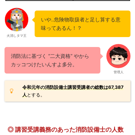
いや‥危険物取扱者と足し算する意
味ってあるん！？
火消しタマ王
消防法に基づく “二大資格” やから
カッコつけたいんすよ多分。
管理人
令和元年の消防設備士講習受講者の総数は67,387
人
とする。
◎ 講習受講義務のあった消防設備士の人数