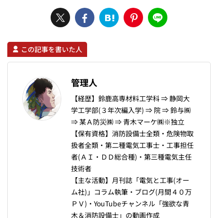
この記事を書いた人
管理人
【経歴】鈴鹿高専材料工学科 ⇒ 静岡大
学工学部(３年次編入学) ⇒ 院 ⇒ 鈴与㈱
⇒ 某Ａ防災㈱ ⇒ 青木マーケ㈱※独立
【保有資格】消防設備士全類・危険物取
扱者全類・第二種電気工事士・工事担任
者(ＡＩ・ＤＤ総合種)・第三種電気主任
技術者
【主な活動】月刊誌「電気と工事(オー
ム社)」コラム執筆・ブログ(月間４０万
ＰＶ)・YouTubeチャンネル「強欲な青
木＆消防設備士」の動画作成