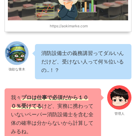
https://aokimarke.com
消防設備士の義務講習ってダルいん
だけど、受けない人って何％位いる
強欲な青木
の‥！？
我々
プロは仕事で必須だから１０
０％受けてる
けど、実務に携わって
いないペーパー消防設備士を含む全
管理人
体の確率は分からないから計算して
みるね。