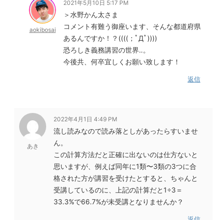
2021年5月10日 5:17 PM
＞水野かん太さま
コメント有難う御座います、そんな都道府県
aokibosai
あるんですか！？((((；ﾟДﾟ))))
恐ろしき義務講習の世界‥。
今後共、何卒宜しくお願い致します！
返信
2022年4月1日 4:49 PM
流し読みなので読み落としがあったらすいませ
ん。
あき
この計算方法だと正確に出ないのは仕方ないと
思いますが、例えば同年に1類〜3類の3つに合
格された方が講習を受けたとすると、ちゃんと
受講しているのに、上記の計算だと1÷3＝
33.3%で66.7%が未受講となりませんか？
返信