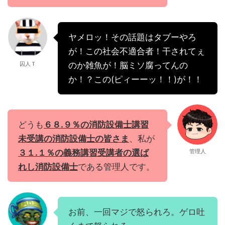
ヤメロッ！その話題はタブーやろ
が！この社会不適合者！干されてぇ
囚人Ｔ
のか雑魚が！脳ミソ腐ってんの
か！？この(ピィーーッ！！)が！！
どうも
６８.９％の消防設備士講習
未受講の消防設備士の皆さま
、私が
３１.１％の義務講習受講者の選ば
管理人
れし消防設備士
である管理人です。
お前、一回マジで怒られろ。ゲロ吐