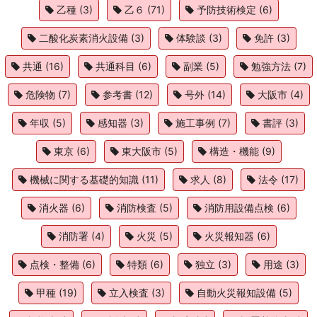
乙種
(3)
乙６
(71)
予防技術検定
(6)
二酸化炭素消火設備
(3)
体験談
(3)
免許
(3)
共通
(16)
共通科目
(6)
副業
(5)
勉強方法
(7)
危険物
(7)
参考書
(12)
号外
(14)
大阪市
(4)
年収
(5)
感知器
(3)
施工事例
(7)
書評
(3)
東京
(6)
東大阪市
(5)
構造・機能
(9)
機械に関する基礎的知識
(11)
求人
(8)
法令
(17)
消火器
(6)
消防検査
(5)
消防用設備点検
(6)
消防署
(4)
火災
(5)
火災報知器
(6)
点検・整備
(6)
特類
(6)
独立
(3)
用途
(3)
甲種
(19)
立入検査
(3)
自動火災報知設備
(5)