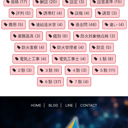
規格
(17)
解説
(20)
設定
(3)
設置基準
(15)
評判
(5)
誘導灯
(4)
誤報
(4)
講習
(3)
費用
(5)
連結送水管
(4)
過去問
(48)
違い
(4)
避難器具
(3)
鑑別
(6)
防火対象物点検
(3)
防火査察
(4)
防火管理者
(4)
防災
(5)
電気と工事
(4)
電気工事士
(4)
１類
(8)
２類
(3)
３類
(9)
４類
(3)
５類
(11)
６類
(37)
７類
(4)
HOME
BLOG
LINE
CONTACT