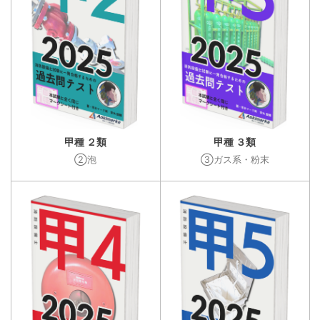
甲種 ２類
甲種 ３類
②泡
③ガス系・粉末