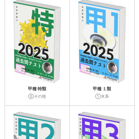
甲種 特類
甲種 １類
⓪その他
①水系