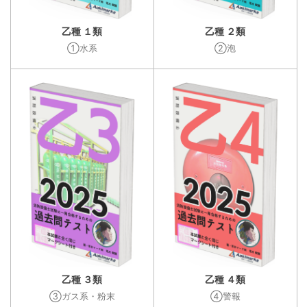
乙種 １類
乙種 ２類
①水系
②泡
乙種 ３類
乙種 ４類
③ガス系・粉末
④警報