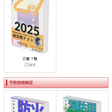
乙種 ７類
⑦漏電
予防技術検定