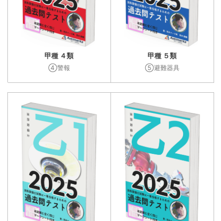
甲種 ４類
甲種 ５類
④警報
⑤避難器具