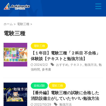
ホーム
>
電験三種
>
電験三種
電験三種
【１年目】電験三種「２科目 不合格」
体験談【テキストと勉強方法】
2024/2/2
おすすめ
,
テキスト
,
勉強方法
,
勉
強時間
,
参考書
資格試験
電験三種
【番外編】電験三種の試験に合格した
消防設備士がしていたヤバい勉強方法
2022/10/29
勉強方法