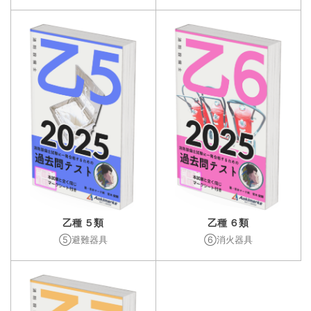
乙種 ５類
乙種 ６類
⑤避難器具
⑥消火器具