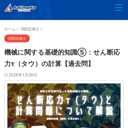
ホーム
>
消防設備士
>
消防設備士
機械に関する基礎的知識⑤：せん断応
力τ（タウ）の計算【過去問】
2026年1月28日