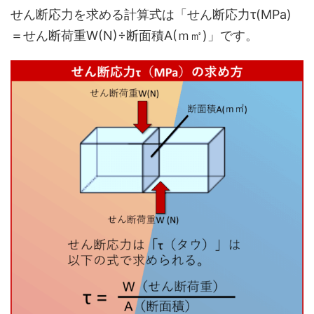
せん断応力を求める計算式は
「せん断応力τ(MPa)
＝せん断荷重W(N)÷断面積A(ｍ㎡)」
です。