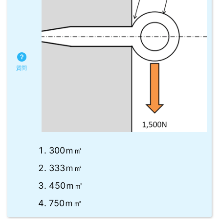
300ｍ㎡
333ｍ㎡
450ｍ㎡
750ｍ㎡