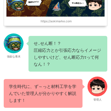
https://aokimarke.com
せ‥せん断！？
圧縮応力とか引張応力ならイメージ
しやすいけど、せん断応力τって何
強欲な青木
なん！？
学生時代に、ず～っと材料工学を学
んでいた管理人が分かりやすく解説
します！
管理人