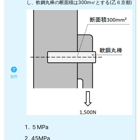
し、軟鋼丸棒の断面積は300m㎡とする(乙６京都)
５MPa
45MPa