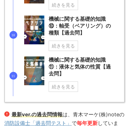
続きを見る
機械に関する基礎的知識
⑩：軸受（ベアリング）の
種類【過去問】
続きを見る
機械に関する基礎的知識
⑪：液体と気体の性質【過
去問】
続きを見る
最新ver.の過去問情報
は、青木マーケ(株)noteの
消防設備士「過去問テスト」
で
毎年更新
していま