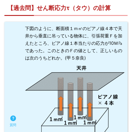
【過去問】せん断応力τ（タウ）の計算
下図のように、断面積１ｍ㎡のピアノ線４本で天
井から垂直に吊っている物体に、引張荷重Ｆを加
えたところ、ピアノ線１本当たりの応力が10Ｍ㎩
であった。このときのＦの値として、正しいもの
は次のうちどれか。(甲５奈良)