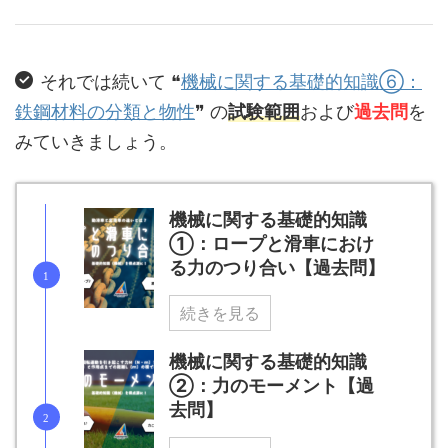
それでは続いて ❝
機械に関する基礎的知識⑥：
鉄鋼材料の分類と物性
❞ の
試験範囲
および
過去問
を
みていきましょう。
機械に関する基礎的知識
①：ロープと滑車におけ
る力のつり合い【過去問】
続きを見る
機械に関する基礎的知識
②：力のモーメント【過
去問】