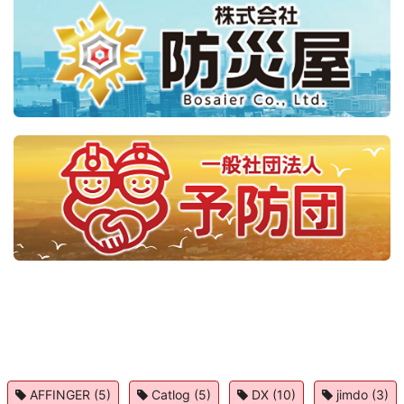
AFFINGER
(5)
Catlog
(5)
DX
(10)
jimdo
(3)