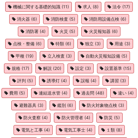
機械に関する基礎的知識
(11)
求人
(8)
法令
(17)
消火器
(6)
消防検査
(5)
消防用設備点検
(6)
消防署
(4)
火災
(5)
火災報知器
(6)
点検・整備
(6)
特類
(6)
独立
(3)
用途
(3)
甲種
(19)
立入検査
(3)
自動火災報知設備
(5)
規格
(17)
解説
(20)
設定
(3)
設置基準
(15)
評判
(5)
誘導灯
(4)
誤報
(4)
講習
(3)
費用
(5)
連結送水管
(4)
過去問
(48)
違い
(4)
避難器具
(3)
鑑別
(6)
防火対象物点検
(3)
防火査察
(4)
防火管理者
(4)
防災
(5)
電気と工事
(4)
電気工事士
(4)
１類
(8)