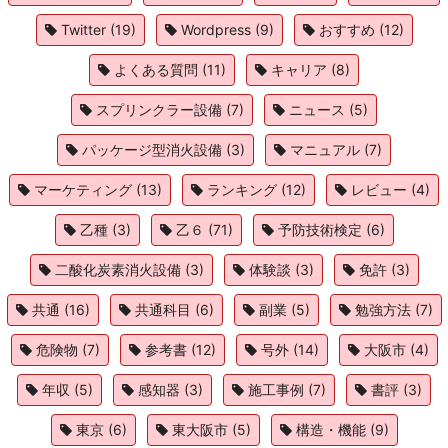
Twitter
(19)
Wordpress
(9)
おすすめ
(12)
よくある質問
(11)
キャリア
(8)
スプリンクラー設備
(7)
ニュース
(5)
パッケージ型消火設備
(3)
マニュアル
(7)
マーケティング
(13)
ランキング
(12)
レビュー
(4)
乙種
(3)
乙６
(71)
予防技術検定
(6)
二酸化炭素消火設備
(3)
体験談
(3)
免許
(3)
共通
(16)
共通科目
(6)
副業
(5)
勉強方法
(7)
危険物
(7)
参考書
(12)
号外
(14)
大阪市
(4)
年収
(5)
感知器
(3)
施工事例
(7)
書評
(3)
東京
(6)
東大阪市
(5)
構造・機能
(9)