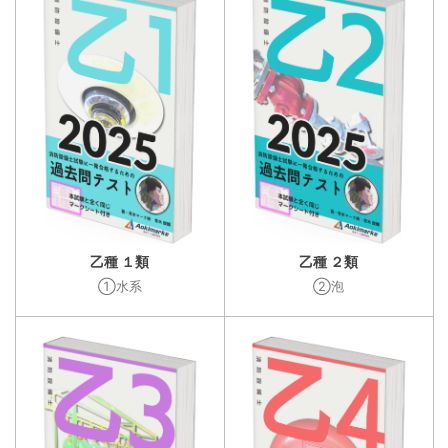
乙種 １類
乙種 ２類
①水系
②泡