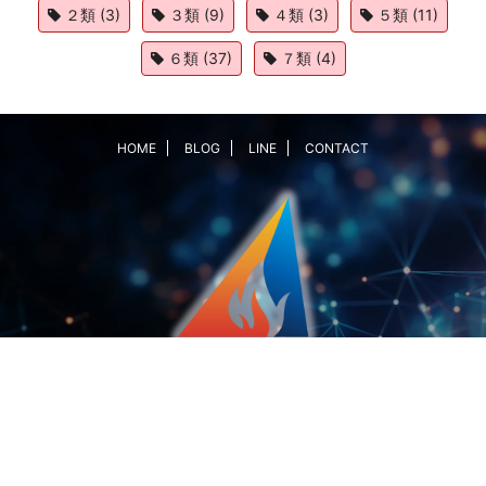
２類
(3)
３類
(9)
４類
(3)
５類
(11)
６類
(37)
７類
(4)
HOME
BLOG
LINE
CONTACT
ブログ
過去問
HOME
YouTube
TOP
© 2026 青木マーケ(株)