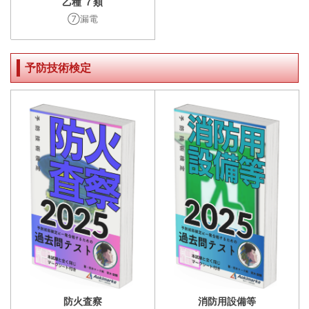
乙種 ７類
⑦漏電
予防技術検定
防火査察
消防用設備等