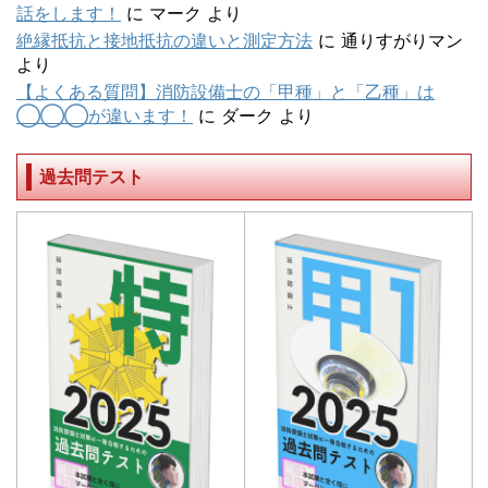
話をします！
に
マーク
より
絶縁抵抗と接地抵抗の違いと測定方法
に
通りすがりマン
より
【よくある質問】消防設備士の「甲種」と「乙種」は
◯◯◯が違います！
に
ダーク
より
過去問テスト