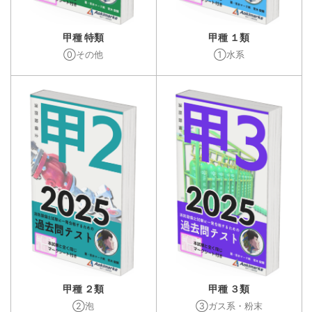
甲種 特類
甲種 １類
⓪その他
①水系
甲種 ２類
甲種 ３類
②泡
③ガス系・粉末