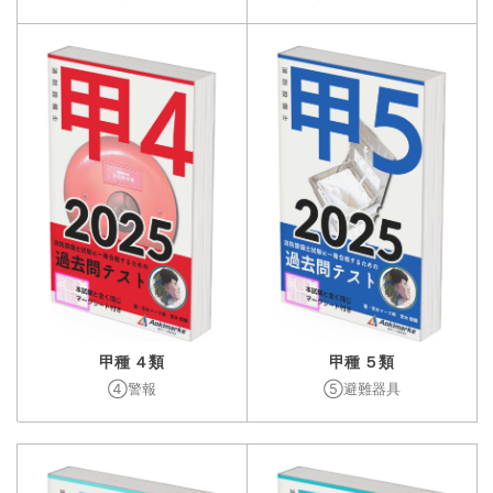
甲種 ４類
甲種 ５類
④警報
⑤避難器具