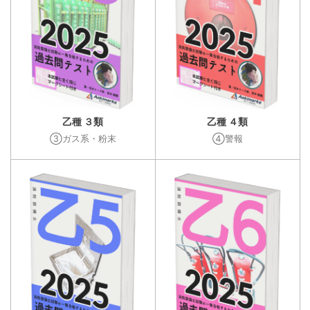
乙種 ３類
乙種 ４類
③ガス系・粉末
④警報