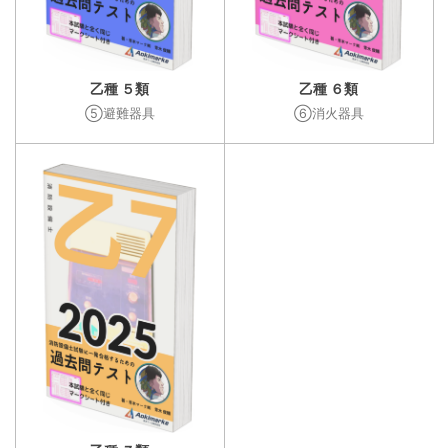
乙種 ５類
乙種 ６類
⑤避難器具
⑥消火器具