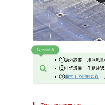
主な検査内容
①換気設備： 排気風量
②排煙設備： 作動確認
③
非常用の照明装置
：