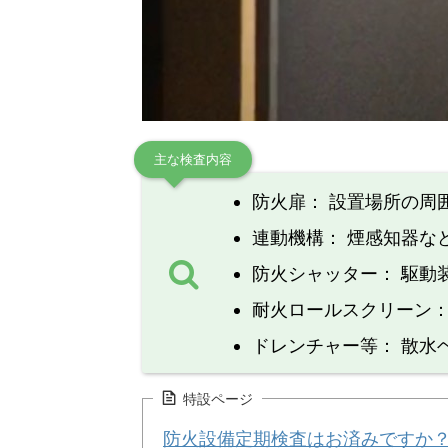
主な検査内容
防火扉： 設置場所の周
連動機構： 煙感知器な
防火シャッター： 駆動
耐火ロールスクリーン：
ドレンチャー等： 散水
特設ページ
防火設備定期検査はお済みですか