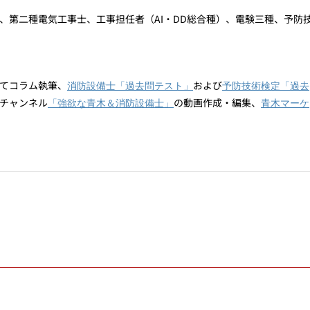
、第二種電気工事士、工事担任者（AI・DD総合種）、電験三種、予防
てコラム執筆、
および
消防設備士「過去問テスト」
予防技術検定「過去
eチャンネル
の動画作成・編集、
「強欲な青木＆消防設備士」
青木マーケ