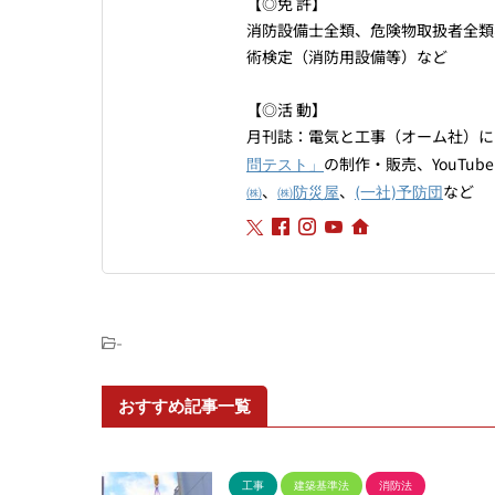
【◎免 許】
消防設備士全類、危険物取扱者全類
術検定（消防用設備等）など
【◎活 動】
月刊誌：電気と工事（オーム社）に
の制作・販売、YouTub
問テスト」
、
、
など
㈱
㈱防災屋
(一社)予防団
-
おすすめ記事一覧
工事
建築基準法
消防法