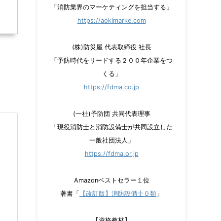
「消防業界のマーケティングを担当する」
https://aokimarke.com
(株)防災屋 代表取締役 社長
「予防時代をリードする２００年企業をつ
くる」
https://fdma.co.jp
(一社)予防団 共同代表理事
「現役消防士と消防設備士が共同設立した
一般社団法人」
https://fdma.or.jp
Amazonベストセラー１位
著書「
【改訂版】消防設備士０類
」
【資格教材】