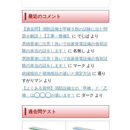
最近のコメント
【過去問】消防設備士甲種５類の試験に出た問
題を解説！【工事・整備】
に
でじぱ
より
悪徳業者に注意！急いで自家発電設備の負荷試
験の本当の話をします！
に
名無し
より
悪徳業者に注意！急いで自家発電設備の負荷試
験の本当の話をします！
に
マーク
より
絶縁抵抗と接地抵抗の違いと測定方法
に
通り
すがりマン
より
【よくある質問】消防設備士の「甲種」と「乙
種」は◯◯◯が違います！
に
ダーク
より
過去問テスト