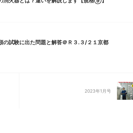
の消火器とは？違いを解説します【規格⑨】
類の試験に出た問題と解答＠Ｒ３.３/２１京都
2023年1月号