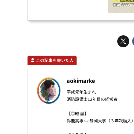
この記事を書いた人
aokimarke
平成元年生まれ
消防設備士12年目の経営者
【◎経 歴】
鈴鹿高専 ⇨ 静岡大学（３年次編入）