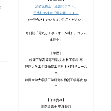
技
消防設備士「過去問テスト」
予防技術検定「過去問テスト」
※一発合格したい方はご利用ください！
月刊誌「電気と工事（オーム社）」コラム
連載中！
【学歴】
鈴鹿工業高等専門学校 材料工学科 卒
静岡大学工学部物質工学科 材料科学コース
卒
静岡大学大学院工学研究科物質工学専攻 修
了
【保有資格】
消防設備士 甲種特類