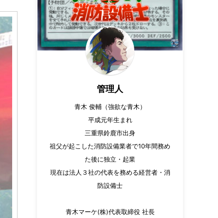
管理人
青木 俊輔（強欲な青木）
平成元年生まれ
三重県鈴鹿市出身
祖父が起こした消防設備業者で10年間務め
た後に独立・起業
現在は法人３社の代表を務める経営者・消
防設備士
青木マーケ(株)代表取締役 社長