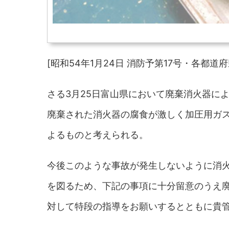
[昭和54年1月24日 消防予第17号・各都
さる3月25日富山県において廃棄消火器に
廃棄された消火器の腐食が激しく加圧用ガ
よるものと考えられる。
今後このような事故が発生しないように消
を図るため、下記の事項に十分留意のうえ
対して特段の指導をお願いするとともに貴