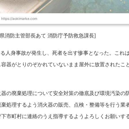
https://aokimarke.com
道府県消防主管部長あて 消防庁予防救急課長]
よる人身事故が発生し、死者を出す惨事となった。これ
ス容器がとりのぞかれていないまま屋外に放置されたこ
火器の廃棄処理について安全対策の徹底及び環境汚染の
廃棄処理するよう消火器の販売、点検・整備等を行う業
管下市町村に連絡のうえ指導するようよろしくお願いす