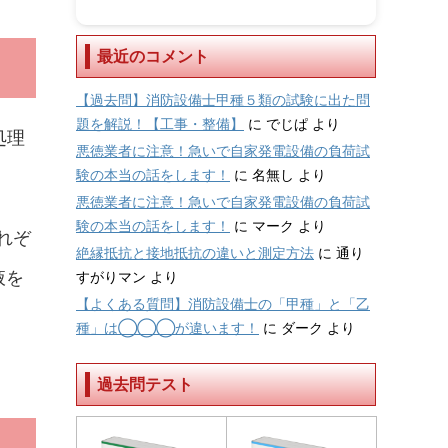
最近のコメント
【過去問】消防設備士甲種５類の試験に出た問
題を解説！【工事・整備】
に
でじぱ
より
処理
悪徳業者に注意！急いで自家発電設備の負荷試
験の本当の話をします！
に
名無し
より
悪徳業者に注意！急いで自家発電設備の負荷試
験の本当の話をします！
に
マーク
より
れぞ
絶縁抵抗と接地抵抗の違いと測定方法
に
通り
液を
すがりマン
より
【よくある質問】消防設備士の「甲種」と「乙
種」は◯◯◯が違います！
に
ダーク
より
過去問テスト