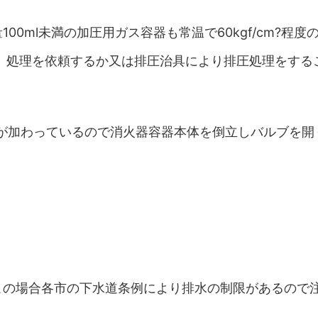
0ml未満の加圧用ガス容器も常温で60kgf/cm?程度
、処理を依頼するか又は排圧治具により排圧処理をする
?の圧力が加わっているので消火器容器本体を倒立しバルブを開
この場合各市の下水道条例により排水の制限があるので