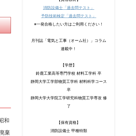
消防設備士「過去問テスト」
予防技術検定「過去問テスト」
※一発合格したい方はご利用ください！
月刊誌「電気と工事（オーム社）」コラム
連載中！
【学歴】
鈴鹿工業高等専門学校 材料工学科 卒
静岡大学工学部物質工学科 材料科学コース
卒
静岡大学大学院工学研究科物質工学専攻 修
了
昭和
【保有資格】
消防設備士 甲種特類
廃棄