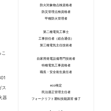
防火対象物点検資格者
防災管理点検資格者
甲種防火管理者
第二種電気工事士
工事担任者（総合通信）
第三種電気主任技術者
るこ
自家用発電設備専門技術者
特種電気工事資格者
職長・安全衛生責任者
01
eco検定
ガス
民泊適正管理主任者
火器
フォークリフト運転技能講習 修了