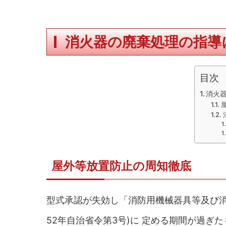
消火器の廃棄処理の指導
目次
消火
屋外等放置防止の周知徹底
型式承認が失効し「消防用機械器具等及び消
52年自治省令第3号)に 定める期間が過