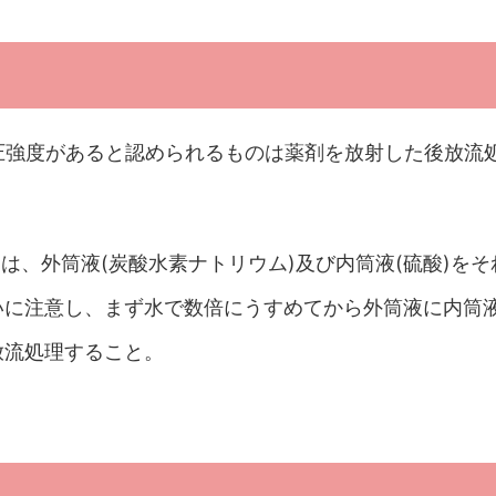
耐圧強度があると認められるものは薬剤を放射した後放流
ては、外筒液(炭酸水素ナトリウム)及び内筒液(硫酸)をそ
いに注意し、まず水で数倍にうすめてから外筒液に内筒
放流処理すること。