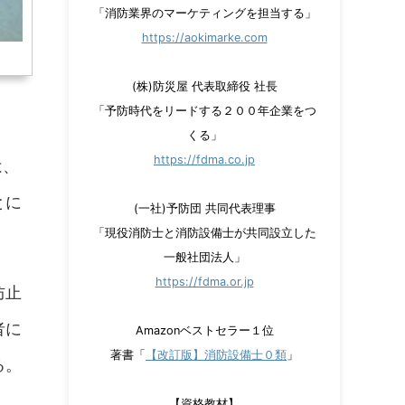
「消防業界のマーケティングを担当する」
https://aokimarke.com
(株)防災屋 代表取締役 社長
「予防時代をリードする２００年企業をつ
くる」
https://fdma.co.jp
は、
とに
(一社)予防団 共同代表理事
「現役消防士と消防設備士が共同設立した
一般社団法人」
https://fdma.or.jp
防止
者に
Amazonベストセラー１位
著書「
【改訂版】消防設備士０類
」
る。
【資格教材】