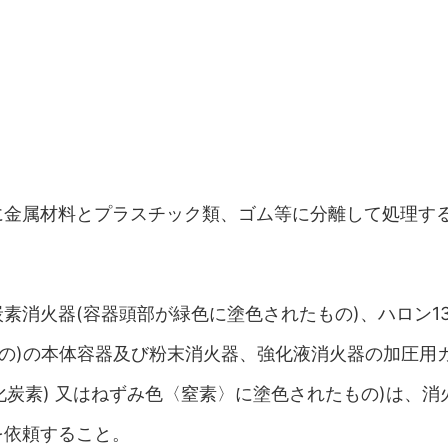
に金属材料とプラスチック類、ゴム等に分離して処理す
消火器(容器頭部が緑色に塗色されたもの)、ハロン13
もの)の本体容器及び粉末消火器、強化液消火器の加圧用
酸化炭素) 又はねずみ色〈窒素〉に塗色されたもの)は、消
を依頼すること。