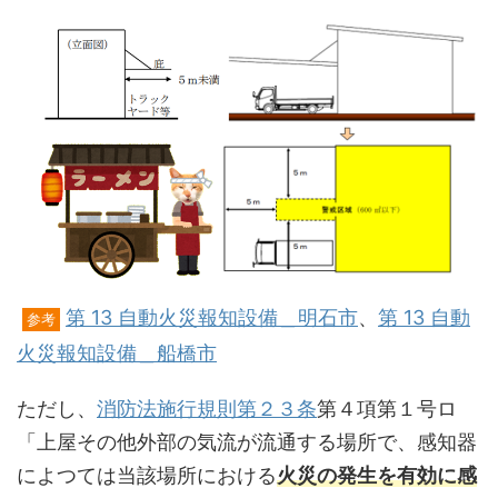
第 13 自動火災報知設備＿明石市
、
第 13 自動
参考
火災報知設備＿船橋市
ただし、
消防法施行規則第２３条
第４項第１号ロ
「上屋その他外部の気流が流通する場所で、感知器
によつては当該場所における
火災の発生を有効に感