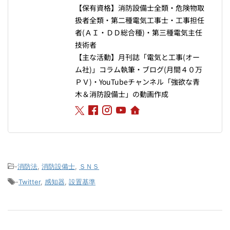
【保有資格】消防設備士全類・危険物取
扱者全類・第二種電気工事士・工事担任
者(ＡＩ・ＤＤ総合種)・第三種電気主任
技術者
【主な活動】月刊誌「電気と工事(オー
ム社)」コラム執筆・ブログ(月間４０万
ＰＶ)・YouTubeチャンネル「強欲な青
木＆消防設備士」の動画作成
-
消防法
,
消防設備士
,
ＳＮＳ
-
Twitter
,
感知器
,
設置基準