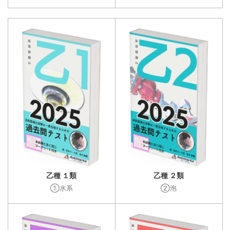
乙種 １類
乙種 ２類
①水系
②泡