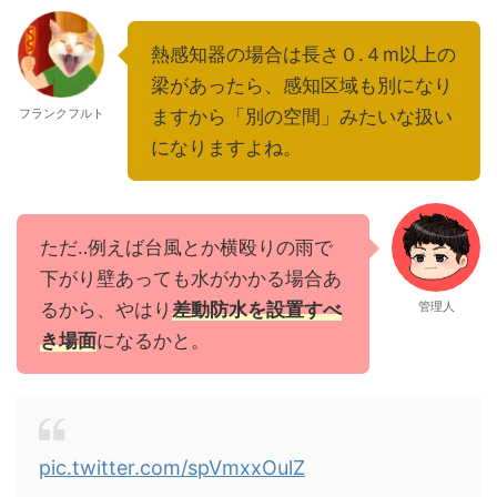
熱感知器の場合は長さ０.４m以上の
梁があったら、感知区域も別になり
フランクフルト
ますから「別の空間」みたいな扱い
になりますよね。
ただ‥例えば台風とか横殴りの雨で
下がり壁あっても水がかかる場合あ
るから、やはり
差動防水を設置すべ
管理人
き場面
になるかと。
pic.twitter.com/spVmxxOulZ