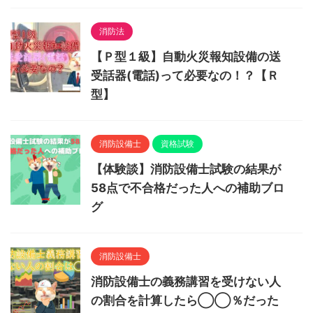
消防法
【Ｐ型１級】自動火災報知設備の送
受話器(電話)って必要なの！？【Ｒ
型】
消防設備士
資格試験
【体験談】消防設備士試験の結果が
58点で不合格だった人への補助ブロ
グ
消防設備士
消防設備士の義務講習を受けない人
の割合を計算したら◯◯％だった