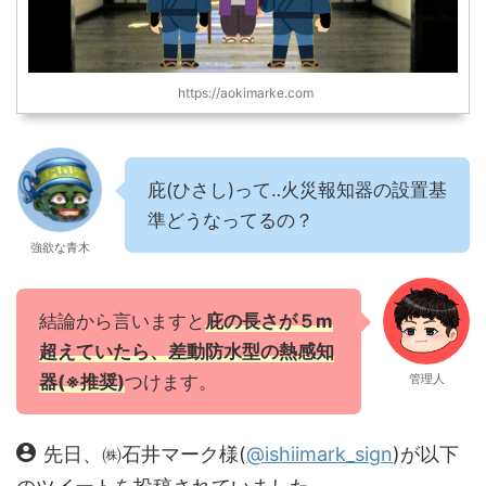
https://aokimarke.com
庇(ひさし)って‥火災報知器の設置基
準どうなってるの？
強欲な青木
結論から言いますと
庇の長さが５m
超えていたら、差動防水型の熱感知
器(※推奨)
つけます。
管理人
先日、㈱石井マーク様(
@ishiimark_sign
)が以下