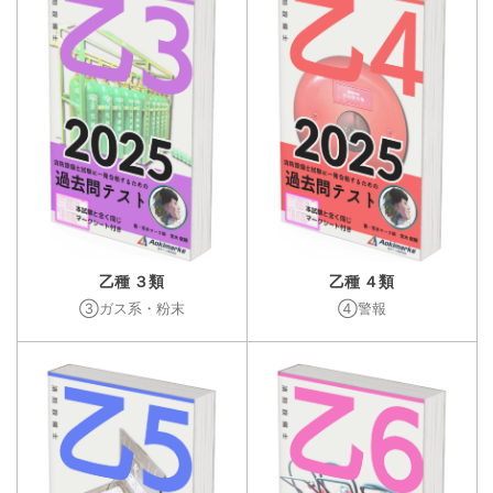
乙種 ３類
乙種 ４類
③ガス系・粉末
④警報