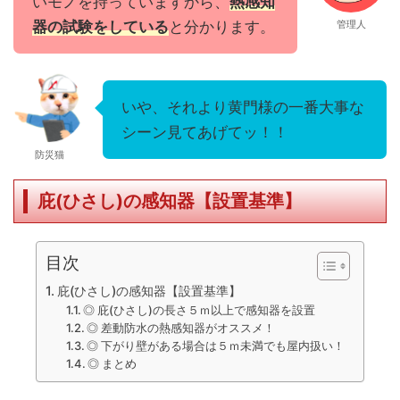
いモノを持っていますから、
熱感知
器の試験をしている
と分かります。
管理人
いや、それより黄門様の一番大事な
シーン見てあげてッ！！
防災猫
庇(ひさし)の感知器【設置基準】
目次
庇(ひさし)の感知器【設置基準】
◎ 庇(ひさし)の長さ５ｍ以上で感知器を設置
◎ 差動防水の熱感知器がオススメ！
◎ 下がり壁がある場合は５ｍ未満でも屋内扱い！
◎ まとめ