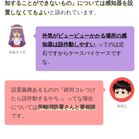
知することができないもの」については感知器を設
置しなくてもよい
と謳われています。
外気がビュービューかかる場所の感
知器は誤作動しやすい
‥ってのは定
水晶タマ王
石ですからケースバイケースです
な。
設置義務あるものの『絶対コレつけ
たら誤作動するやろ‥』ってな場合
については
所轄消防署さんと要相談
管理人
です。