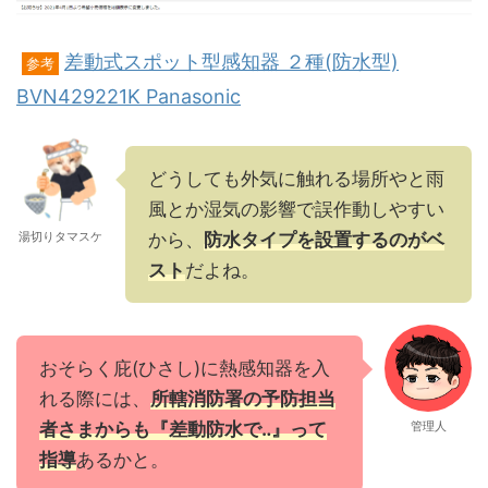
差動式スポット型感知器 ２種(防水型)
参考
BVN429221K Panasonic
どうしても外気に触れる場所やと雨
風とか湿気の影響で誤作動しやすい
湯切りタマスケ
から、
防水タイプを設置するのがベ
スト
だよね。
おそらく庇(ひさし)に熱感知器を入
れる際には、
所轄消防署の予防担当
者さまからも『差動防水で‥』って
管理人
指導
あるかと。