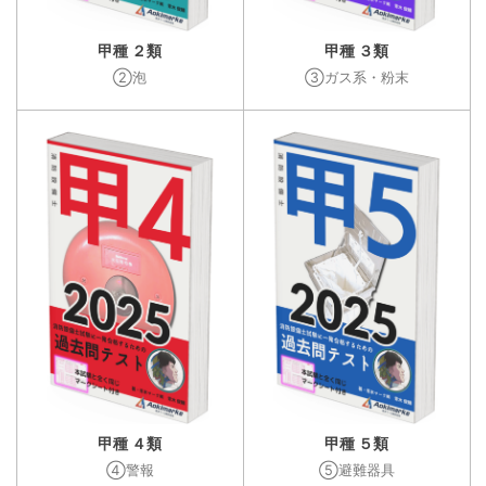
甲種 ２類
甲種 ３類
②泡
③ガス系・粉末
甲種 ４類
甲種 ５類
④警報
⑤避難器具