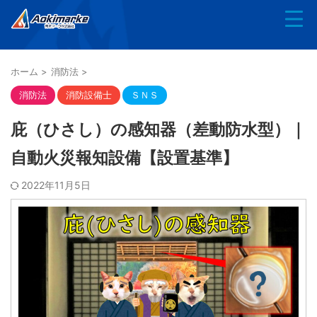
ホーム
>
消防法
>
消防法
消防設備士
ＳＮＳ
庇（ひさし）の感知器（差動防水型）｜
自動火災報知設備【設置基準】
2022年11月5日