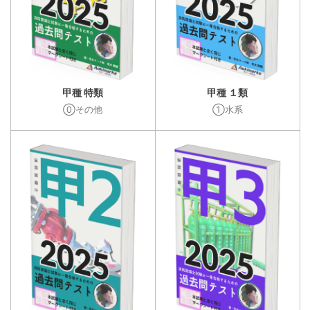
甲種 特類
甲種 １類
⓪その他
①水系