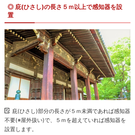
◎ 庇(ひさし)の長さ５ｍ以上で感知器を設
置
庇(ひさし)部分の長さが５ｍ未満であれば感知器
不要(※屋外扱い)で、５ｍを超えていれば感知器を
設置します。