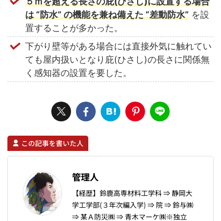
５ｍを超える長さの庇(ひさし)に設置する場合
は “防水” の機能を兼ね備えた “差動防水”
を設
置することが多かった。
下がり壁等がある場合には直接外気に触れてい
ても屋内扱いとなり庇(ひさし)の長さに関係無
く感知器の設置を要した。
この記事を書いた人
管理人
【経歴】鈴鹿高専材料工学科 ⇒ 静岡大
学工学部(３年次編入学) ⇒ 院 ⇒ 鈴与㈱
⇒ 某Ａ防災㈱ ⇒ 青木マーケ㈱※独立