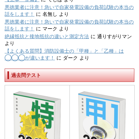
悪徳業者に注意！急いで自家発電設備の負荷試験の本当の
話をします！
に
名無し
より
悪徳業者に注意！急いで自家発電設備の負荷試験の本当の
話をします！
に
マーク
より
絶縁抵抗と接地抵抗の違いと測定方法
に
通りすがりマン
より
【よくある質問】消防設備士の「甲種」と「乙種」は
◯◯◯が違います！
に
ダーク
より
過去問テスト