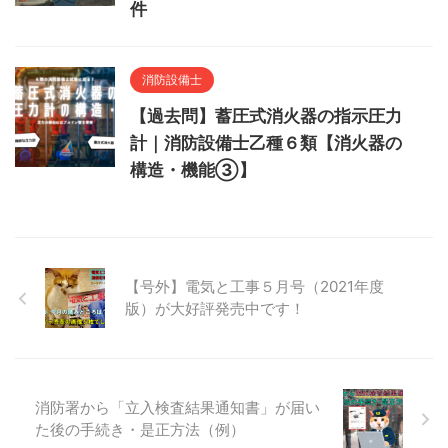
件
消防設備士
【過去問】蓄圧式消火器の指示圧力
計｜消防設備士乙種６類【消火器の
構造・機能③】
【号外】電気と工事５月号（2021年度
版）が大好評発売中です！
消防署から「立入検査結果通知書」が届い
た後の手続き・是正方法（例）