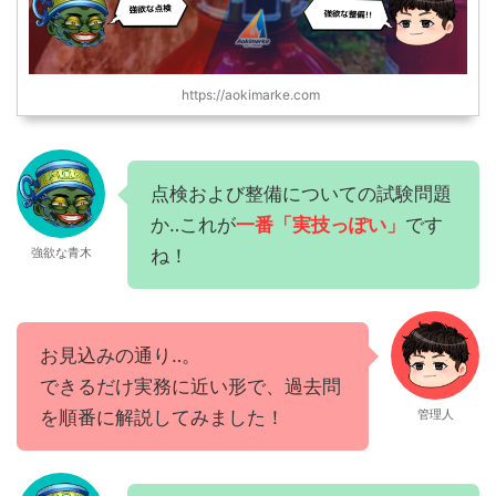
https://aokimarke.com
点検および整備についての試験問題
か‥これが
一番「実技っぽい」
です
ね！
強欲な青木
お見込みの通り‥。
できるだけ実務に近い形で、過去問
を順番に解説してみました！
管理人