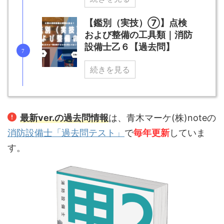
【鑑別（実技）⑦】点検
および整備の工具類｜消防
設備士乙６【過去問】
続きを見る
最新ver.の過去問情報
は、青木マーケ(株)noteの
消防設備士「過去問テスト」
で
毎年更新
していま
す。