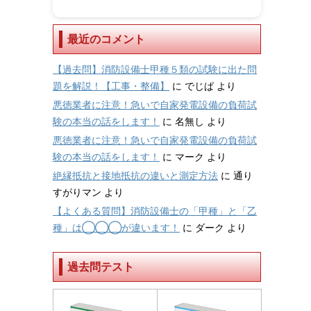
最近のコメント
【過去問】消防設備士甲種５類の試験に出た問
題を解説！【工事・整備】
に
でじぱ
より
悪徳業者に注意！急いで自家発電設備の負荷試
験の本当の話をします！
に
名無し
より
悪徳業者に注意！急いで自家発電設備の負荷試
験の本当の話をします！
に
マーク
より
絶縁抵抗と接地抵抗の違いと測定方法
に
通り
すがりマン
より
【よくある質問】消防設備士の「甲種」と「乙
種」は◯◯◯が違います！
に
ダーク
より
過去問テスト