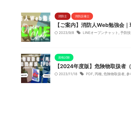
消防士
消防設備士
【ご案内】消防人Web勉強会
2023/9/8
LINEオープンチャット
,
予防技
資格試験
【2024年度版】危険物取扱者
2023/11/18
PDF
,
丙種
,
危険物取扱者
,
参