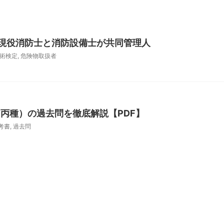
｜現役消防士と消防設備士が共同管理人
術検定
,
危険物取扱者
（丙種）の過去問を徹底解説【PDF】
考書
,
過去問