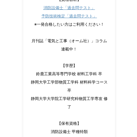
消防設備士「過去問テスト」
予防技術検定「過去問テスト」
※一発合格したい方はご利用ください！
月刊誌「電気と工事（オーム社）」コラム
連載中！
【学歴】
鈴鹿工業高等専門学校 材料工学科 卒
静岡大学工学部物質工学科 材料科学コース
卒
静岡大学大学院工学研究科物質工学専攻 修
了
【保有資格】
消防設備士 甲種特類