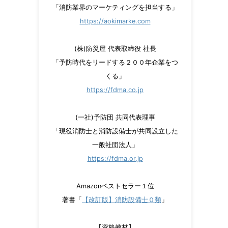
「消防業界のマーケティングを担当する」
https://aokimarke.com
(株)防災屋 代表取締役 社長
「予防時代をリードする２００年企業をつ
くる」
https://fdma.co.jp
(一社)予防団 共同代表理事
「現役消防士と消防設備士が共同設立した
一般社団法人」
https://fdma.or.jp
Amazonベストセラー１位
著書「
【改訂版】消防設備士０類
」
【資格教材】