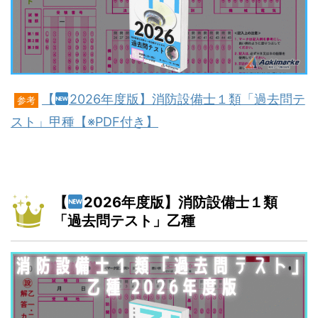
【
2026年度版】消防設備士１類「過去問テ
参考
スト」甲種【※PDF付き】
【
2026年度版】消防設備士１類
「過去問テスト」乙種