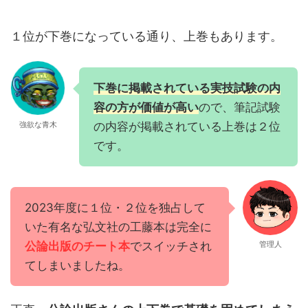
１位が下巻になっている通り、上巻もあります。
下巻に掲載されている実技試験の内
容の方が価値が高い
ので、筆記試験
の内容が掲載されている上巻は２位
強欲な青木
です。
2023年度に１位・２位を独占して
いた有名な弘文社の工藤本は完全に
公論出版のチート本
でスイッチされ
管理人
てしまいましたね。