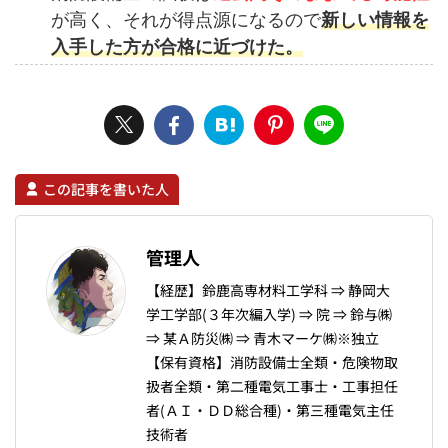
が高く、それが得点源になるので
新しい情報を
入手した方が合格に近づけた。
この記事を書いた人
管理人
【経歴】鈴鹿高専材料工学科 ⇒ 静岡大
学工学部(３年次編入学) ⇒ 院 ⇒ 鈴与㈱
⇒ 某Ａ防災㈱ ⇒ 青木マーケ㈱※独立
【保有資格】消防設備士全類・危険物取
扱者全類・第二種電気工事士・工事担任
者(ＡＩ・ＤＤ総合種)・第三種電気主任
技術者