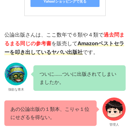
Yahoo!ショッピングで見る
公論出版さんは、ここ数年で６類や４類で
過去問ま
るまる同じの参考書
を販売して
Amazonベストセラ
ーを叩き出しているヤバい出版社
です。
ついに‥‥‥ついに出版されてしまい
ましたか。
強欲な青木
あの公論出版の１類本、こりゃ１位
にせざるを得ない。
管理人