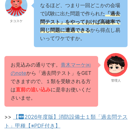
なるほど、つまり一回どこかの会場
で試験に出た問題で作られた
「過去
タコスケ
問テスト」をやっておけば高確率で
同じ問題に遭遇できる
から得点し易
いってワケですか。
お見込みの通りです。
青木マーケ㈱
のnote
から「過去問テスト」をGET
できますので、１類を受験される方
管理人
は
直前の追い込み
に是非お使いくだ
さいませ。
>>
【
2026年度版】消防設備士１類「過去問テス
ト」甲種【※PDF付き】