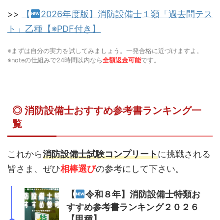
>>
【
2026年度版】消防設備士１類「過去問テス
ト」乙種【※PDF付き】
※まずは自分の実力を試してみましょう。一発合格に近づけますよ。
※noteの仕組みで24時間以内なら
全額返金可能
です。
◎ 消防設備士おすすめ参考書ランキング一
覧
これから
消防設備士試験コンプリート
に挑戦される
皆さま、ぜひ
相棒選び
の参考にして下さい。
【
令和８年】消防設備士特類お
すすめ参考書ランキング２０２６
【甲種】