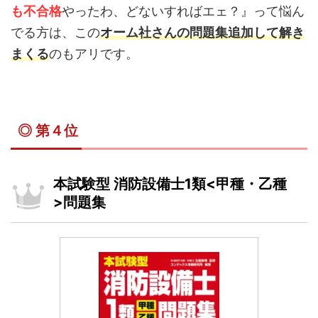
も不合格
やったわ、どないすればエェ？』って悩ん
でる方は、この
オーム社さんの問題集追加して解き
まくる
のもアリです。
◎ 第４位
本試験型 消防設備士1類<甲種・乙種
>問題集