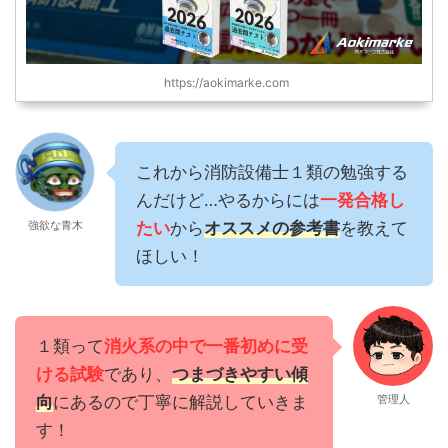
https://aokimarke.com
これから消防設備士１類の勉強する
んだけど…やるからには
一発合格し
強欲な青木
たい
から
オススメの参考書
を教えて
ほしい！
１類って
消
火系の中で一番初めに受
ける試験
であり、
つまづきやすい傾
向
にあるので丁寧に解説していきま
管理人
す！