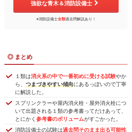
強欲な青木＆消防設備士
※消防設備士
全類
過去問解説あり！
◎ まとめ
１類は
消
火系の中で一番初めに受ける試験
やか
ら、
つまづきやすい傾向
にあるっぽいので丁寧
に解説した。
スプリンクラーや屋内消火栓・屋外消火栓につ
いて出題される１類の参考書ってだけあって、
とにかく
参考書のボリューム
がすごかった。
消防設備士の試験は
過去問そのまま出る可能性