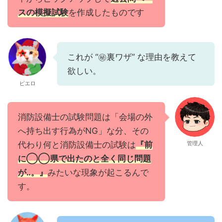
スの模擬試験
を作成したものです
これが “㊙裏ワザ” な理由を教えて
欲しい。
ピエロ
消防設備士の試験問題は「会場の外
へ持ち出す行為がNG」な分、その
代わり何と消防設備士の試験は
『前
管理人
に◯◯県で出たのと全く同じ問題
が‥。』
みたいな現象が起こるんで
す。