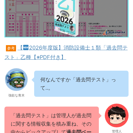
【
2026年度版】消防設備士１類「過去問テ
参考
スト」乙種【※PDF付き】
何なんですか「過去問テスト」っ
て‥。
強欲な青木
「過去問テスト」は管理人が過去問
に関する情報収集を積み重ね、その
中からピックアップして
過去問ベー
管理人