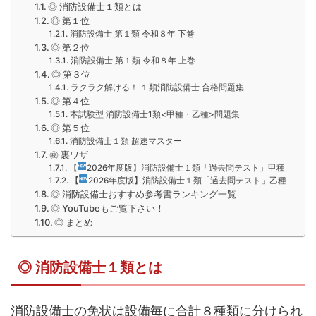
◎ 消防設備士１類とは
◎ 第１位
消防設備士 第１類 令和８年 下巻
◎ 第２位
消防設備士 第１類 令和８年 上巻
◎ 第３位
ラクラク解ける！ １類消防設備士 合格問題集
◎ 第４位
本試験型 消防設備士1類<甲種・乙種>問題集
◎ 第５位
消防設備士１類 超速マスター
㊙ 裏ワザ
【
2026年度版】消防設備士１類「過去問テスト」甲種
【
2026年度版】消防設備士１類「過去問テスト」乙種
◎ 消防設備士おすすめ参考書ランキング一覧
◎ YouTubeもご覧下さい！
◎ まとめ
◎ 消防設備士１類とは
消防設備士の免状は設備毎に合計８種類に分けられ