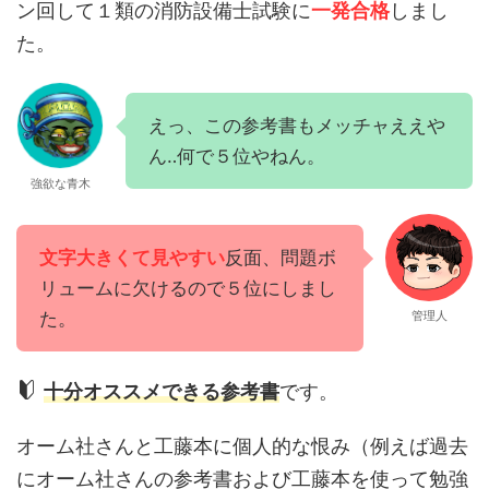
ン回して１類の消防設備士試験に
一発合格
しまし
た。
えっ、この参考書もメッチャええや
ん‥何で５位やねん。
強欲な青木
文字大きくて見やすい
反面、問題ボ
リュームに欠けるので５位にしまし
た。
管理人
十分オススメできる参考書
です。
オーム社さんと工藤本に個人的な恨み（例えば過去
にオーム社さんの参考書および工藤本を使って勉強