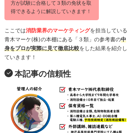
方が試験に合格して３類の免状を取
得できるように解説していきます！
ここでは
消防業界のマーケティング
を担当している
青木マーケ(株)の本棚にある「
３類
」の参考書の
中
身をプロが実際に見て徹底比較
をした結果を紹介し
ていきます！
本記事の信頼性