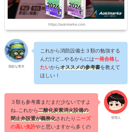
https://aokimarke.com
これから消防設備士３類の勉強する
んだけど…やるからには
一発合格し
強欲な青木
たい
から
オススメの参考書
を教えて
ほしい！
３類も参考書まだまだ少ないですよ
ね‥これから
二酸化炭素消火設備の
閉止弁設置が義務化
されたり
ニーズ
管理人
の高い免許
やと思いますから多くの