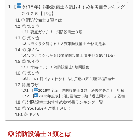
【
令和８年】消防設備士３類おすすめ参考書ランキング
２０２６【甲種】
◎ 消防設備士３類とは
◎ 第１位
要点ガッチリ 消防設備士３類
◎ 第２位
ラクラク解ける！３類消防設備士 合格問題集
◎ 第３位
ラクラクわかる! 3類消防設備士 集中ゼミ(改訂2版)
◎ 第４位
準備バッチリ 消防設備士3類問題集
◎ 第５位
この1冊でよくわかる 吉村拓也の第３類消防設備士
㊙ 裏ワザ
【
2026年度版】消防設備士３類「過去問テスト」甲種
【
2026年度版】消防設備士３類「過去問テスト」乙種
◎ 消防設備士おすすめ参考書ランキング一覧
◎ YouTubeもご覧下さい！
◎ まとめ
◎ 消防設備士３類とは