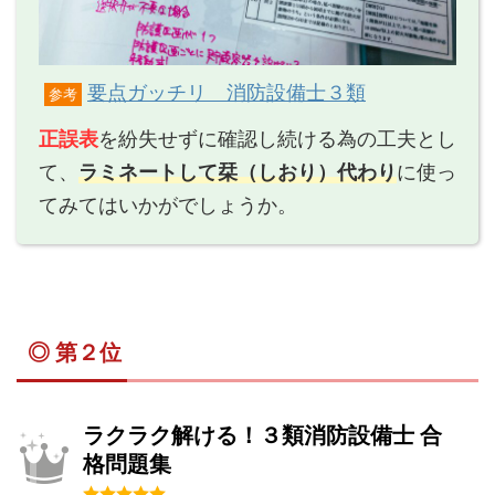
要点ガッチリ 消防設備士３類
参考
正誤表
を紛失せずに確認し続ける為の工夫とし
て、
ラミネートして栞（しおり）代わり
に使っ
てみてはいかがでしょうか。
◎ 第２位
ラクラク解ける！３類消防設備士 合
格問題集