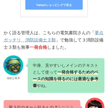
Yahoo!ショッピングで見る
かく語る管理人は、こちらの電気書院さんの「
要点
ガッチリ 消防設備士３類
」で勉強して３消防設備
士３類も無事
一発合格
しました。
中身、見やすいしメインのテキスト
として使って
一発合格するためのベ
ースの知識を得るのには最適な参考
強欲な青木
書
やね。
第３位のオーム社さんの ❝
ラクラク