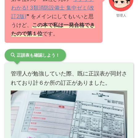
わかる! 3類消防設備士 集中ゼミ(改
訂2版)
❞ をメインにしてもいいと思
管理人
うけど、
この本で私は一発合格でき
たので第１位
です。
正誤表も確認しよう！
管理人が勉強していた際、既に正誤表が同封さ
れており計６か所の訂正がありました。