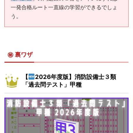
一発合格ルート一直線の学習ができるでしょ
う。
㊙ 裏ワザ
【
2026年度版】消防設備士３類
「過去問テスト」甲種