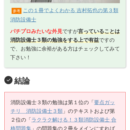
この１冊でよくわかる 吉村拓也の第３類
参考
消防設備士
パチプロみたいな外見
ですが
言っていることは
消防設備士３類の勉強をする上で有益
ですの
で、お勉強に余裕がある方はチェックしてみて
下さい！
結論
消防設備士３類の勉強は第１位の「
要点ガッ
チリ 消防設備士３類
」のテキストおよび第
２位の「
ラクラク解ける！３類消防設備士 合
格問題集
」の問題集の２冊をメインにすれば