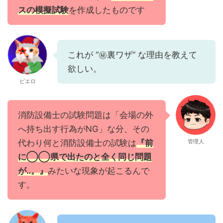
スの模擬試験
を作成したものです
これが “㊙裏ワザ” な理由を教えて
欲しい。
ピエロ
消防設備士の試験問題は「会場の外
へ持ち出す行為がNG」な分、その
代わり何と消防設備士の試験は
『前
管理人
に◯◯県で出たのと全く同じ問題
が‥。』
みたいな現象が起こるんで
す。