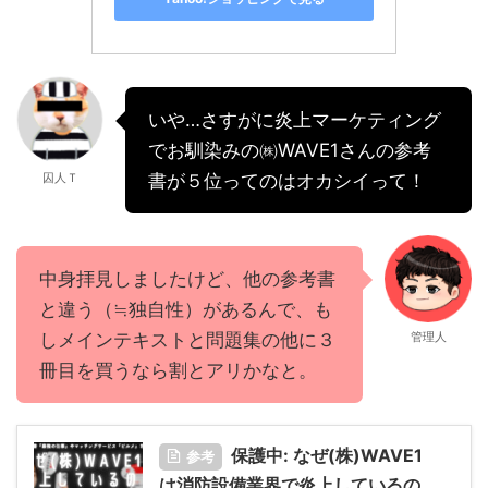
いや…さすがに炎上マーケティング
でお馴染みの㈱WAVE1さんの参考
囚人Ｔ
書が５位ってのはオカシイって！
中身拝見しましたけど、他の参考書
と違う（≒独自性）があるんで、も
しメインテキストと問題集の他に３
管理人
冊目を買うなら割とアリかなと。
保護中: なぜ(株)WAVE1
参考
は消防設備業界で炎上しているの