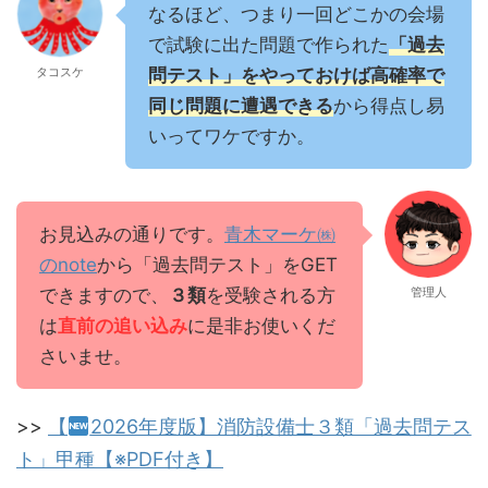
なるほど、つまり一回どこかの会場
で試験に出た問題で作られた
「過去
タコスケ
問テスト」をやっておけば高確率で
同じ問題に遭遇できる
から得点し易
いってワケですか。
お見込みの通りです。
青木マーケ㈱
のnote
から「過去問テスト」をGET
できますので、
３類
を受験される方
管理人
は
直前の追い込み
に是非お使いくだ
さいませ。
>>
【
2026年度版】消防設備士３類「過去問テス
ト」甲種【※PDF付き】