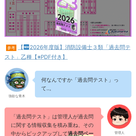
【
2026年度版】消防設備士３類「過去問テ
参考
スト」乙種【※PDF付き】
何なんですか「過去問テスト」っ
て‥。
強欲な青木
「過去問テスト」は管理人が過去問
に関する情報収集を積み重ね、その
中からピックアップして
過去問ベー
管理人