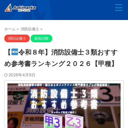
ホーム
>
消防設備士
>
消防設備士
資格試験
【
令和８年】消防設備士３類おすす
め参考書ランキング２０２６【甲種】
2026年4月9日