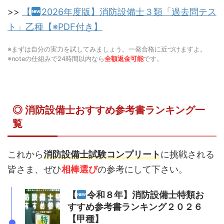
>>
【
2026年度版】消防設備士３類「過去問テス
ト」乙種【※PDF付き】
※まずは自分の実力を試してみましょう。一発合格に近づけますよ。
※noteの仕組みで24時間以内なら
全額返金可能
です。
◎ 消防設備士おすすめ参考書ランキング一
覧
これから
消防設備士試験コンプリート
に挑戦される
皆さま、ぜひ
相棒選び
の参考にして下さい。
【
令和８年】消防設備士特類お
すすめ参考書ランキング２０２６
【甲種】