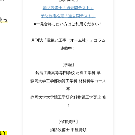
消防設備士「過去問テスト」
予防技術検定「過去問テスト」
使っ
※一発合格したい方はご利用ください！
月刊誌「電気と工事（オーム社）」コラム
連載中！
【学歴】
鈴鹿工業高等専門学校 材料工学科 卒
静岡大学工学部物質工学科 材料科学コース
卒
静岡大学大学院工学研究科物質工学専攻 修
了
【保有資格】
消防設備士 甲種特類