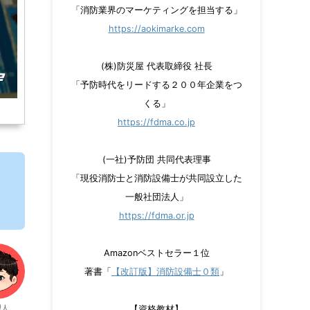
「消防業界のマーケティングを担当する」
https://aokimarke.com
(株)防災屋 代表取締役 社長
「予防時代をリードする２００年企業をつ
くる」
https://fdma.co.jp
(一社)予防団 共同代表理事
「現役消防士と消防設備士が共同設立した
一般社団法人」
https://fdma.or.jp
Amazonベストセラー１位
著書「
【改訂版】消防設備士０類
」
理人
【資格教材】