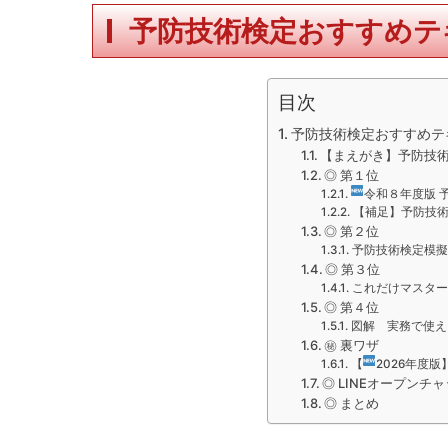
予防技術検定おすすめテ
目次
予防技術検定おすすめテ
【まえがき】予防技
◎ 第１位
令和８年度版 
【補足】予防技
◎ 第２位
予防技術検定模擬
◎ 第３位
これだけマスター
◎ 第４位
図解 実務で使え
㊙ 裏ワザ
【
2026年度
◎ LINEオープン
◎ まとめ