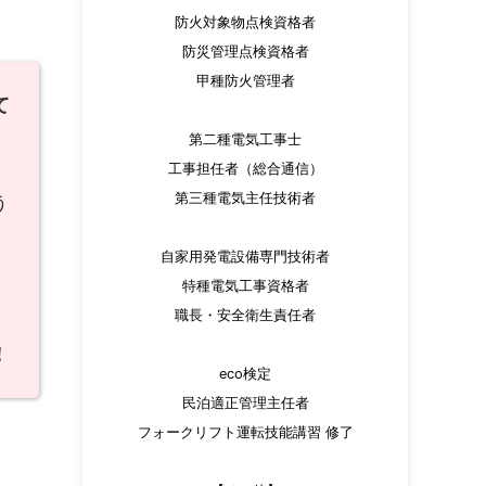
防火対象物点検資格者
防災管理点検資格者
甲種防火管理者
て
第二種電気工事士
工事担任者（総合通信）
第三種電気主任技術者
う
自家用発電設備専門技術者
特種電気工事資格者
職長・安全衛生責任者
！
eco検定
民泊適正管理主任者
フォークリフト運転技能講習 修了