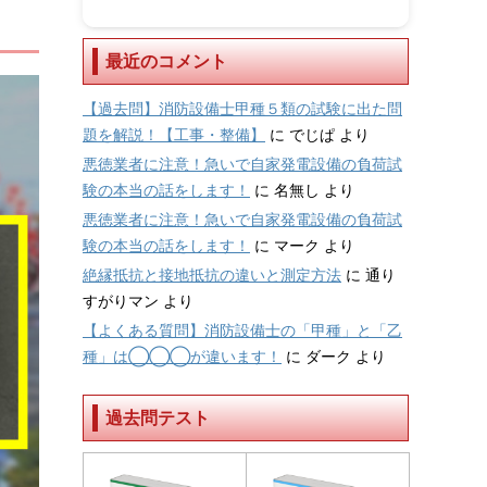
最近のコメント
【過去問】消防設備士甲種５類の試験に出た問
題を解説！【工事・整備】
に
でじぱ
より
悪徳業者に注意！急いで自家発電設備の負荷試
験の本当の話をします！
に
名無し
より
悪徳業者に注意！急いで自家発電設備の負荷試
験の本当の話をします！
に
マーク
より
絶縁抵抗と接地抵抗の違いと測定方法
に
通り
すがりマン
より
【よくある質問】消防設備士の「甲種」と「乙
種」は◯◯◯が違います！
に
ダーク
より
過去問テスト