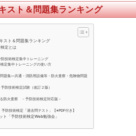
キスト＆問題集ランキング
キスト＆問題集ランキング
術検定とは
予防技術検定集中トレーニング
術検定集中トレーニングの使い方
問題集―共通・消防用設備等・防火査察・危険物問題
 予防技術検定試験（改訂２版）
る防火査察 －予防技術検定対応版－
版】予防技術検定「過去問テスト」【※PDF付き】
チャット「予防技術検定Web勉強会」