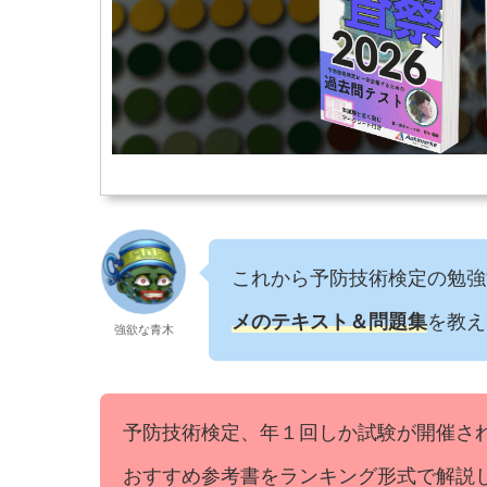
これから
予防技術検定
の勉強
メのテキスト＆問題集
を教え
強欲な青木
予防技術検定、年１回しか試験が開催さ
おすすめ参考書をランキング形式で解説