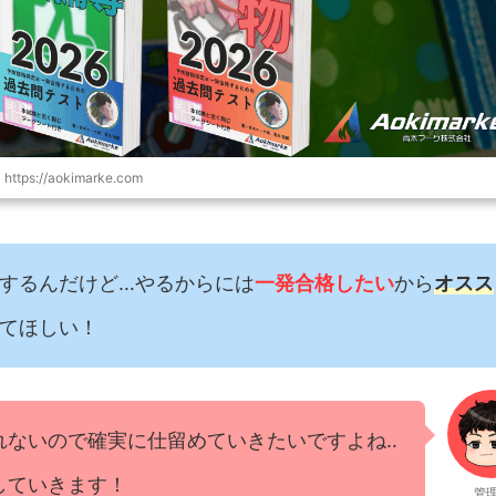
https://aokimarke.com
するんだけど…やるからには
一発合格したい
から
オスス
てほしい！
れないので確実に仕留めていきたいですよね‥
していきます！
管