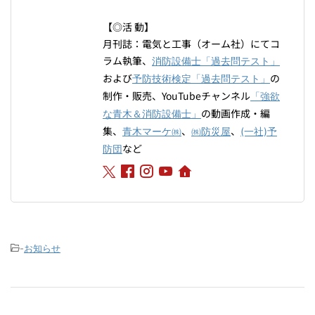
【◎活 動】
月刊誌：電気と工事（オーム社）にてコ
ラム執筆、
消防設備士「過去問テスト」
および
の
予防技術検定「過去問テスト」
制作・販売、YouTubeチャンネル
「強欲
の動画作成・編
な青木＆消防設備士」
集、
、
、
青木マーケ㈱
㈱防災屋
(一社)予
など
防団
-
お知らせ