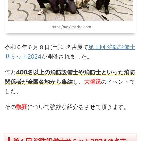
https://aokimarke.com
令和６年６月８日(土)に名古屋で
第１回 消防設備士
サミット2024
が開催されました。
何と
400名以上の消防設備士や消防士といった消防
関係者が全国各地から集結
し、
大盛況
のイベントで
した。
その
熱狂
について強欲な紹介をさせて頂きます。