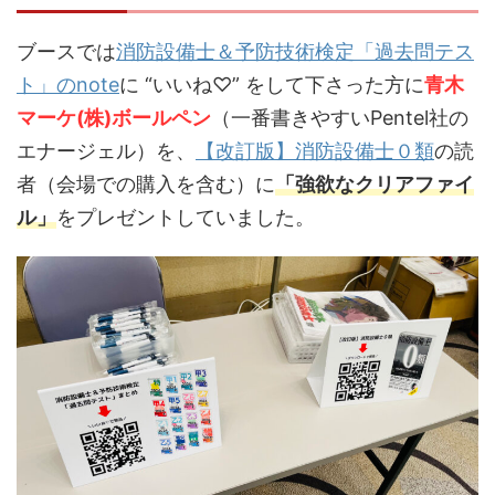
ブースでは
消防設備士＆予防技術検定「過去問テス
ト」のnote
に “いいね♡” をして下さった方に
青木
マーケ(株)ボールペン
（一番書きやすいPentel社の
エナージェル）を、
【改訂版】消防設備士０類
の読
者（会場での購入を含む）に
「強欲なクリアファイ
ル」
をプレゼントしていました。