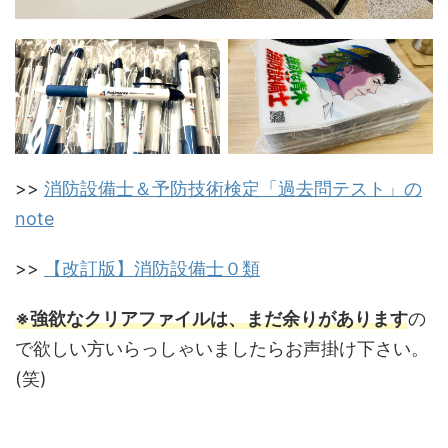
>>
消防設備士＆予防技術検定「過去問テスト」の
note
>>
【改訂版】消防設備士０類
※強欲なクリアファイルは、まだ余りがあります
の
で欲しい方いらっしゃいましたらお声掛け下さい。
(笑)