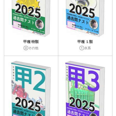
甲種 特類
甲種 １類
⓪その他
①水系