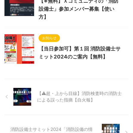
【※無料】Ｘコミュニティの「消防
設備士」参加メンバー募集【使い
方】
お知らせ
【当日参加可】第１回 消防設備士サ
ミット2024のご案内【無料】
【⚠超・上から目線】消防検査時の消防士
による誤った指摘【自火報】
消防設備士サミット2024「消防設備の情