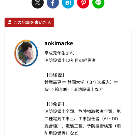
この記事を書いた人
aokimarke
平成元年生まれ
消防設備士12年目の経営者
【◎経 歴】
鈴鹿高専 ⇨ 静岡大学（３年次編入）⇨
院 ⇨ 鈴与㈱ ⇨ 消防設備士など
【◎免 許】
消防設備士全類、危険物取扱者全類、第
二種電気工事士、工事担任者（AI・DD
総合種）、電験三種、予防技術検定（消
防用設備等）など