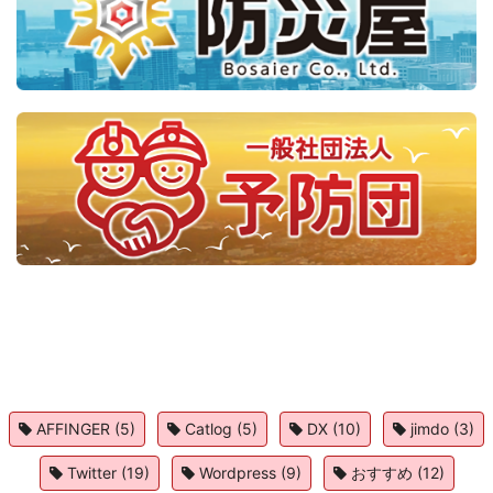
AFFINGER
(5)
Catlog
(5)
DX
(10)
jimdo
(3)
Twitter
(19)
Wordpress
(9)
おすすめ
(12)