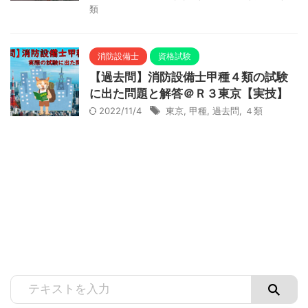
類
消防設備士
資格試験
【過去問】消防設備士甲種４類の試験
に出た問題と解答＠Ｒ３東京【実技】
2022/11/4
東京
,
甲種
,
過去問
,
４類