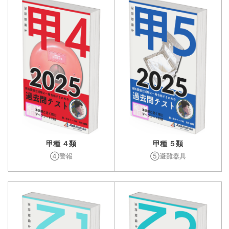
甲種 ４類
甲種 ５類
④警報
⑤避難器具