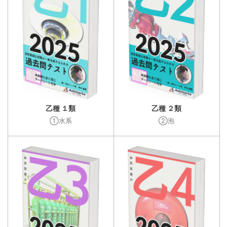
乙種 １類
乙種 ２類
①水系
②泡