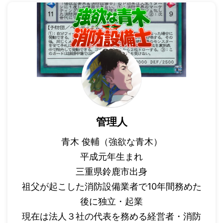
管理人
青木 俊輔（強欲な青木）
平成元年生まれ
三重県鈴鹿市出身
祖父が起こした消防設備業者で10年間務めた
後に独立・起業
現在は法人３社の代表を務める経営者・消防