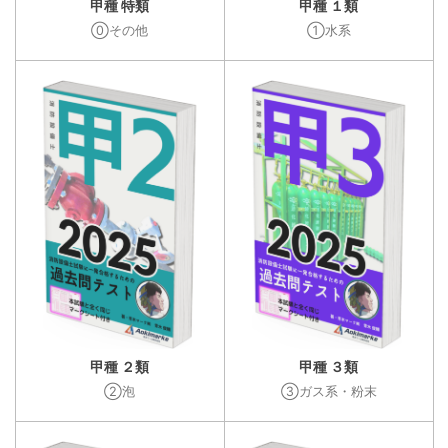
甲種 特類
甲種 １類
⓪その他
①水系
甲種 ２類
甲種 ３類
②泡
③ガス系・粉末