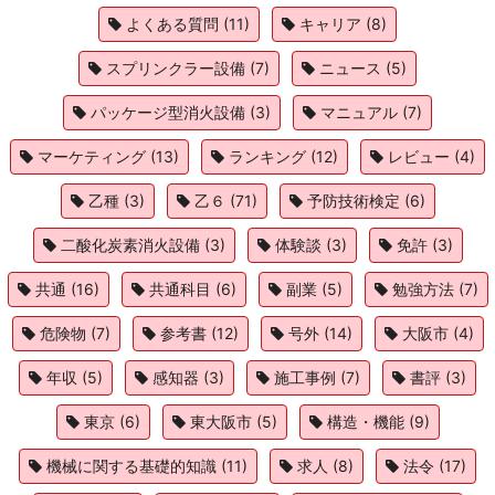
よくある質問
(11)
キャリア
(8)
スプリンクラー設備
(7)
ニュース
(5)
パッケージ型消火設備
(3)
マニュアル
(7)
マーケティング
(13)
ランキング
(12)
レビュー
(4)
乙種
(3)
乙６
(71)
予防技術検定
(6)
二酸化炭素消火設備
(3)
体験談
(3)
免許
(3)
共通
(16)
共通科目
(6)
副業
(5)
勉強方法
(7)
危険物
(7)
参考書
(12)
号外
(14)
大阪市
(4)
年収
(5)
感知器
(3)
施工事例
(7)
書評
(3)
東京
(6)
東大阪市
(5)
構造・機能
(9)
機械に関する基礎的知識
(11)
求人
(8)
法令
(17)