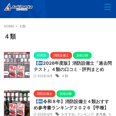
HOME
>
４類
４類
VOICE
消防設備士
資格試験
【
2026年度版】消防設備士「過去問
テスト」４類の口コミ・評判まとめ
2026/4/9
４類
消防設備士
資格試験
【
令和８年】消防設備士４類おすす
め参考書ランキング２０２６【甲種】
2026/4/9
おすすめ
,
ランキング
,
参考書
,
４