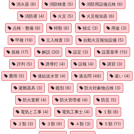
消火器
(6)
消防検査
(5)
消防用設備点検
(6)
消防署
(4)
火災
(5)
火災報知器
(6)
点検・整備
(6)
特類
(6)
独立
(3)
用途
(3)
甲種
(19)
立入検査
(3)
自動火災報知設備
(5)
規格
(17)
解説
(20)
設定
(3)
設置基準
(15)
評判
(5)
誘導灯
(4)
誤報
(4)
講習
(3)
費用
(5)
連結送水管
(4)
過去問
(48)
違い
(4)
避難器具
(3)
鑑別
(6)
防火対象物点検
(3)
防火査察
(4)
防火管理者
(4)
防災
(5)
電気と工事
(4)
電気工事士
(4)
１類
(8)
２類
(3)
３類
(9)
４類
(3)
５類
(11)