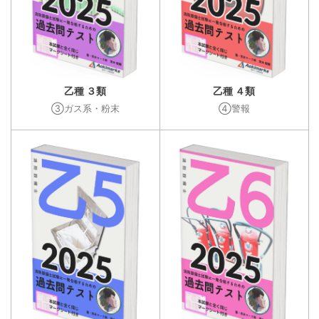
乙種 ３類
乙種 ４類
③ガス系・粉末
④警報