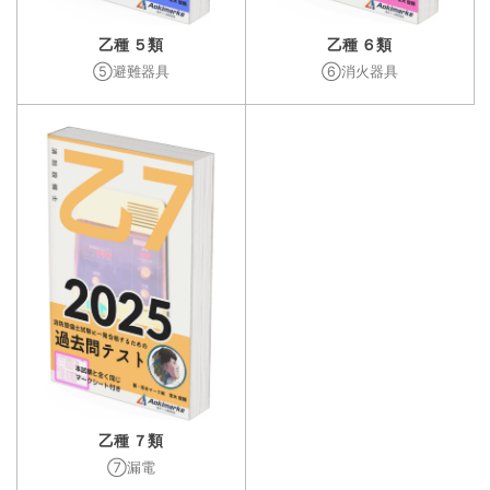
乙種 ５類
乙種 ６類
⑤避難器具
⑥消火器具
乙種 ７類
⑦漏電