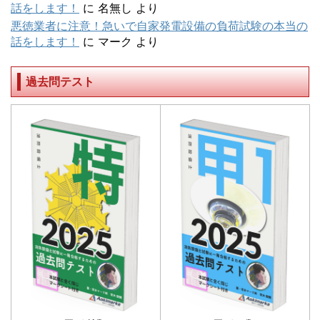
話をします！
に
名無し
より
悪徳業者に注意！急いで自家発電設備の負荷試験の本当の
話をします！
に
マーク
より
過去問テスト