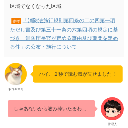
区域でなくなった区域
「消防法施行規則第四条の二の四第一項
参考
ただし書及び第三十一条の六第四項の規定に基
づき、消防庁長官が定める事由及び期間を定め
る件」の公布・施行について
ハイ、２秒で読む気が失せました！
ネコギマリ
しゃあないから嚙み砕いたるわ‥。
管理人