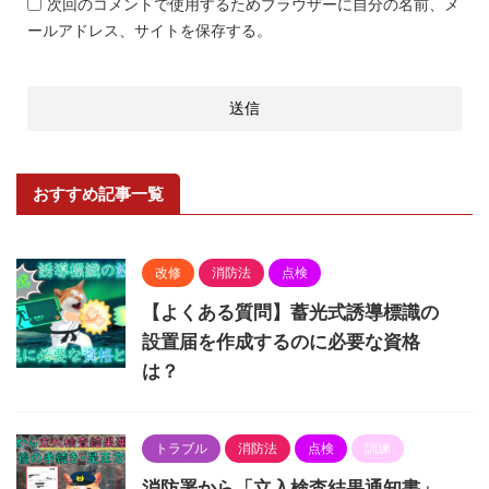
次回のコメントで使用するためブラウザーに自分の名前、メ
ールアドレス、サイトを保存する。
おすすめ記事一覧
改修
消防法
点検
【よくある質問】蓄光式誘導標識の
設置届を作成するのに必要な資格
は？
トラブル
消防法
点検
訓練
消防署から「立入検査結果通知書」