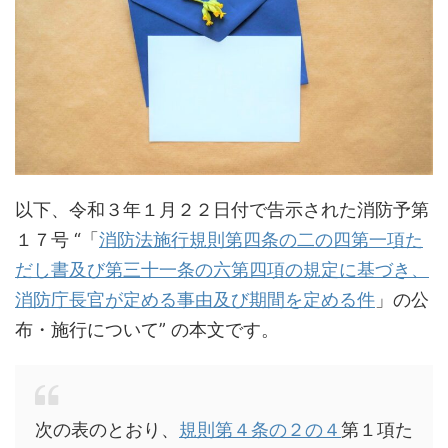
以下、令和３年１月２２日付で告示された消防予第
１７号 “「
消防法施行規則第四条の二の四第一項た
だし書及び第三十一条の六第四項の規定に基づき、
消防庁長官が定める事由及び期間を定める件
」の公
布・施行について” の本文です。
次の表のとおり、
規則第４条の２の４
第１項た