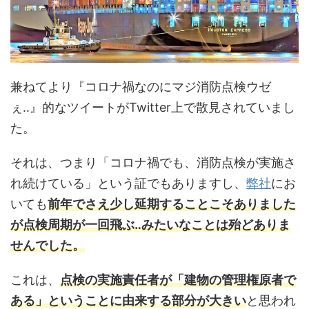
兼ねてより『コロナ禍なのにマジ消防点検ウゼ
ぇ‥』的なツイートがTwitter上で散見されていまし
た。
それは、つまり「コロナ禍でも、消防点検が実施さ
れ続けている」という証でもありますし、
弊社
にお
いても
前年でさえ少し延期することこそありました
が点検周期が一回飛ぶ‥みたいなことは殆どありま
せんでした。
これは、
点検の実施責任者が「建物の管理権原者で
ある」ということに由来する部分が大きい
と思われ