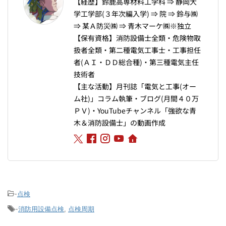
【経歴】鈴鹿高専材料工学科 ⇒ 静岡大
学工学部(３年次編入学) ⇒ 院 ⇒ 鈴与㈱
⇒ 某Ａ防災㈱ ⇒ 青木マーケ㈱※独立
【保有資格】消防設備士全類・危険物取
扱者全類・第二種電気工事士・工事担任
者(ＡＩ・ＤＤ総合種)・第三種電気主任
技術者
【主な活動】月刊誌「電気と工事(オー
ム社)」コラム執筆・ブログ(月間４０万
ＰＶ)・YouTubeチャンネル「強欲な青
木＆消防設備士」の動画作成
-
点検
-
消防用設備点検
,
点検周期