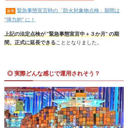
緊急事態宣言時の「防火対象物点検」期間は
参考
“弾力的” に！
上記の法定点検が “緊急事態宣言中＋３か月” の期
間、正式に延長できる
こととなりました。
◎ 実際どんな感じで運用されそう？