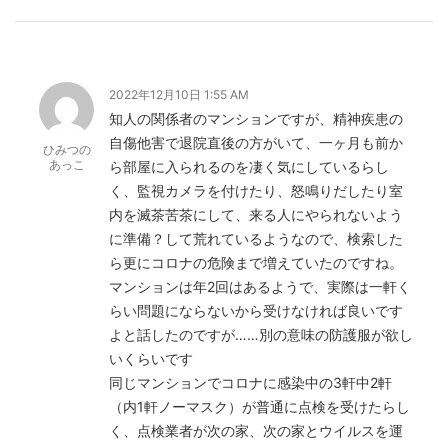
2022年12月10日 1:55 AM
知人の関係者のマンションですが、精神疾患の
自傷他害で退院直後の方がいて、一ヶ月も前か
ひみつの
あっこ
ら部屋に入られるのを凄く気にしているらし
く、監視カメラを付けたり、怒鳴りだしたり室
内を滅茶苦茶にして、来る人にやられないよう
に準備？して荒れているようなので、検索した
ら更にコロナの危険まで増えていたのですね。
マンションは年2回はあるようで、実際は一軒く
らい問題にならないから受けなければ良いです
よと話したのですが……別の意味の防護服が欲し
いくらいです
同じマンションでコロナに感染中の3軒中2軒
（内1軒ノーマスク）が普通に点検を受けたらし
く、点検業者が次の家、次の家とウイルスを運