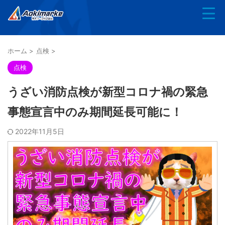
ホーム
>
点検
>
点検
うざい消防点検が新型コロナ禍の緊急
事態宣言中のみ期間延長可能に！
2022年11月5日