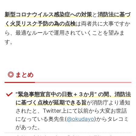
新型コロナウイルス感染症への対策
と
消防法に基づ
く火災リスク予防の為の点検
は両者共に大事ですか
ら、最適なルールで運用されていくことを望みま
す。
◎ まとめ
“緊急事態宣言中の日数＋３か月” の間、消防法
に基づく点検が延期できる旨
が消防庁より通知
されたと、Twitter上にて以前から大変お世話
になっている奥先生(
@okudayo
)からタレコミ
があった。