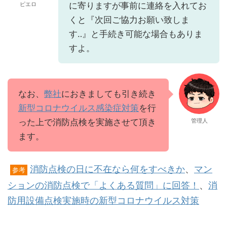
ピエロ
に寄りますが事前に連絡を入れてお
くと『次回ご協力お願い致しま
す‥』と手続き可能な場合もありま
すよ。
なお、
弊社
におきましても引き続き
新型コロナウイルス感染症対策
を行
った上で消防点検を実施させて頂き
管理人
ます。
消防点検の日に不在なら何をすべきか
、
マン
参考
ションの消防点検で「よくある質問」に回答！
、
消
防用設備点検実施時の新型コロナウイルス対策