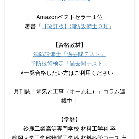
Amazonベストセラー１位
著書「
【改訂版】消防設備士０類
」
【資格教材】
消防設備士「過去問テスト」
予防技術検定「過去問テスト」
※一発合格したい方はご利用ください！
月刊誌「電気と工事（オーム社）」コラム連
載中！
【学歴】
鈴鹿工業高等専門学校 材料工学科 卒
静岡大学工学部物質工学科 材料科学コース 卒