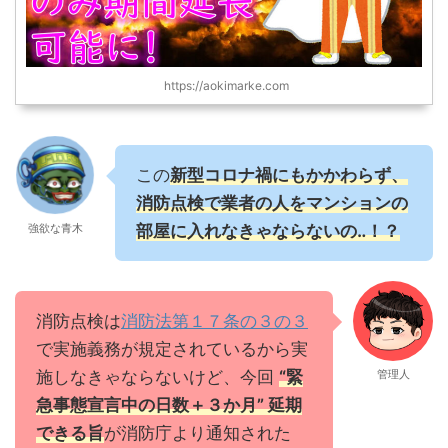
https://aokimarke.com
この
新型コロナ禍にもかかわらず、
消防点検で業者の人をマンションの
強欲な青木
部屋に入れなきゃならないの‥！？
消防点検は
消防法第１７条の３の３
で実施義務が規定されているから実
施しなきゃならないけど、今回
“緊
管理人
急事態宣言中の日数＋３か月” 延期
できる旨
が消防庁より通知された