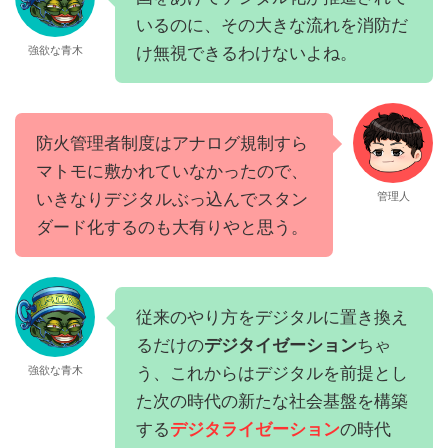
いるのに、その大きな流れを消防だ
け無視できるわけないよね。
強欲な青木
防火管理者制度はアナログ規制すら
マトモに敷かれていなかったので、
いきなりデジタルぶっ込んでスタン
管理人
ダード化するのも大有りやと思う。
従来のやり方をデジタルに置き換え
るだけの
デジタイゼーション
ちゃ
う、これからはデジタルを前提とし
強欲な青木
た次の時代の新たな社会基盤を構築
する
デジタライゼーション
の時代