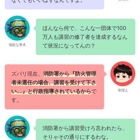
なくてもいいはずなんですよ。
ほんなら何で、こんな一団体で100
万人も講習の修了者を達成するなん
て状況になってんの？
強欲な青木
ズバリ現在、
消防署から『防火管理
者未選任の場合、講習を受けて下さ
い‥‥』と行政指導されているから
で
管理人
す。
消防署から講習受けろ言われたら、
そりゃその通りにするわな。