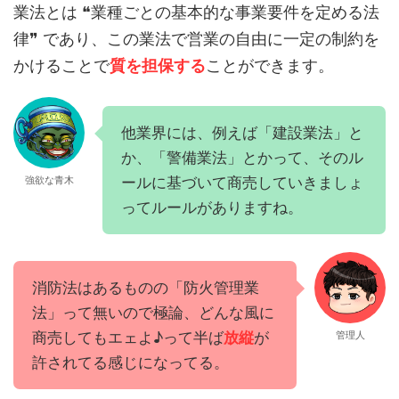
業法とは ❝業種ごとの基本的な事業要件を定める法
律❞ であり、この業法で営業の自由に一定の制約を
かけることで
質を担保する
ことができます。
他業界には、例えば「建設業法」と
か、「警備業法」とかって、そのル
ールに基づいて商売していきましょ
強欲な青木
ってルールがありますね。
消防法はあるものの「防火管理業
法」って無いので極論、どんな風に
商売してもエェよ♪って半ば
放縦
が
管理人
許されてる感じになってる。