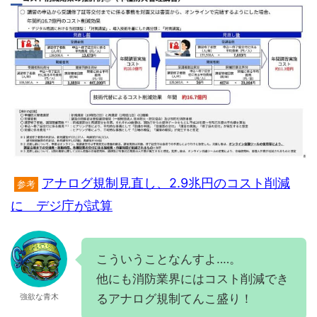
アナログ規制見直し、2.9兆円のコスト削減
参考
に デジ庁が試算
こういうことなんすよ‥‥。
他にも消防業界にはコスト削減でき
るアナログ規制てんこ盛り！
強欲な青木