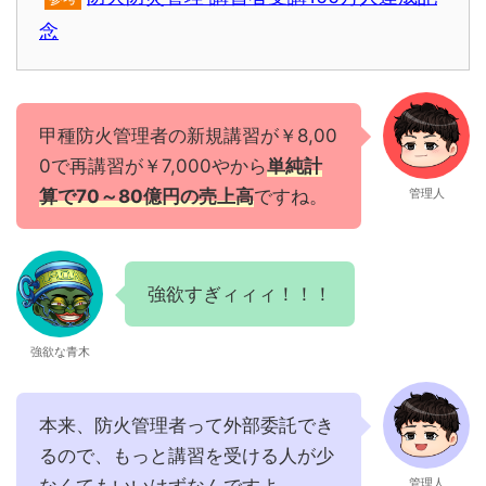
念
甲種防火管理者の新規講習が￥8,00
0で再講習が￥7,000やから
単純計
算で70～80億円の売上高
ですね。
管理人
強欲すぎィィィ！！！
強欲な青木
本来、防火管理者って外部委託でき
るので、もっと講習を受ける人が少
管理人