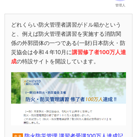
管理人
どれくらい防火管理者講習がドル箱かという
と、例えば防火管理者講習を実施する消防関
係の外郭団体の一つである(一財)日本防火・防
災協会は令和４年10月に
講習修了者100万人達
成
の特設サイトを開設しています。
防火防災管理 講習者受講100万人達成記
参考