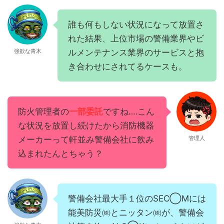
誰も何もしない状況になって放置さ
れた結果、上位市場の警備業界やビ
ルメンテナンス業界のサービスと抱
強欲な青木
き合わせにされてるケースも。
防火管理者の
一部委託
ですね‥‥こん
な状況を放置し続けたから消防機器
メーカーって軒並み警備会社に飲み
管理人
込まれたんとちゃう？
警備会社最大手１位のSEC◯Mには
能美防災㈱とニッタン㈱が、警備会