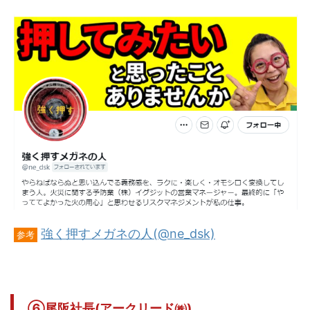
強く押すメガネの人(@ne_dsk)
参考
⑥尾阪社長(アークリード㈱)