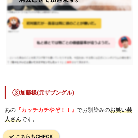
③加藤様(元ザブングル)
あの
『カッチカチやぞ！！』
でお馴染みの
お笑い芸
人さん
です。
こちらもCHECK