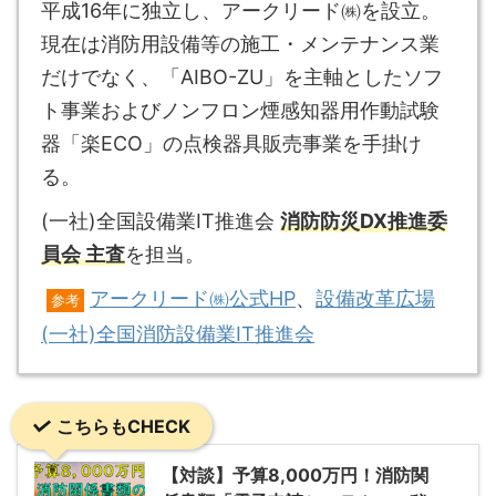
平成16年に独立し、アークリード㈱を設立。
現在は消防用設備等の施工・メンテナンス業
だけでなく、「AIBO-ZU」を主軸としたソフ
ト事業およびノンフロン煙感知器用作動試験
器「楽ECO」の点検器具販売事業を手掛け
る。
(一社)全国設備業IT推進会
消防防災DX推進委
員会 主査
を担当。
アークリード㈱公式HP
、
設備改革広場
参考
(一社)全国消防設備業IT推進会
こちらもCHECK
【対談】予算8,000万円！消防関