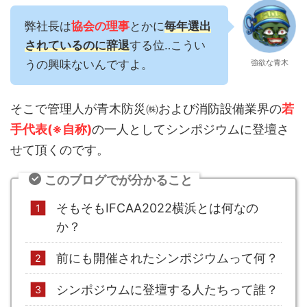
弊社長は
協会の理事
とかに
毎年選出
されているのに辞退
する位‥こうい
うの興味ないんですよ。
強欲な青木
そこで管理人が青木防災㈱および消防設備業界の
若
手代表(※自称)
の一人としてシンポジウムに登壇さ
せて頂くのです。
このブログでが分かること
そもそもIFCAA2022横浜とは何なの
か？
前にも開催されたシンポジウムって何？
シンポジウムに登壇する人たちって誰？