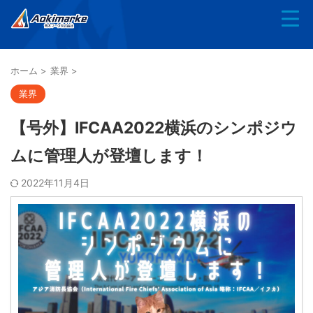
ホーム
>
業界
>
業界
【号外】IFCAA2022横浜のシンポジウ
ムに管理人が登壇します！
2022年11月4日