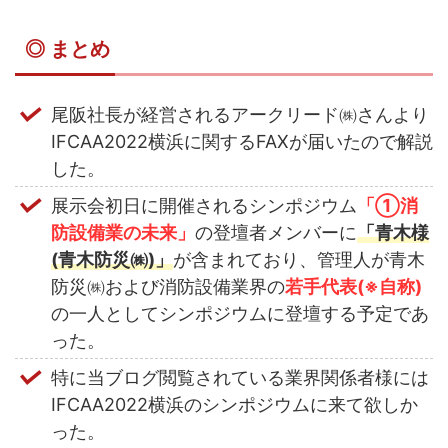
◎ まとめ
尾阪社長が経営されるアークリード㈱さんより
IFCAA2022横浜に関するFAXが届いたので解説
した。
展示会初日に開催されるシンポジウム
「①消
防設備業の未来」
の登壇者メンバーに
「青木様
(青木防災㈱)」
が含まれており、管理人が青木
防災㈱および消防設備業界の
若手代表(※自称)
の一人としてシンポジウムに登壇する予定であ
った。
特に当ブログ閲覧されている業界関係者様には
IFCAA2022横浜のシンポジウムに来て欲しか
った。