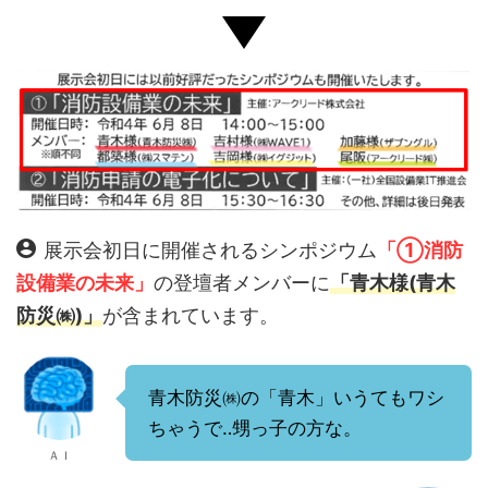
展示会初日に開催されるシンポジウム
「①消防
設備業の未来」
の登壇者メンバーに
「青木様(青木
防災㈱)」
が含まれています。
青木防災㈱の「青木」いうてもワシ
ちゃうで‥甥っ子の方な。
ＡＩ