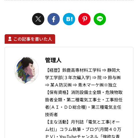
この記事を書いた人
管理人
【経歴】鈴鹿高専材料工学科 ⇒ 静岡大
学工学部(３年次編入学) ⇒ 院 ⇒ 鈴与㈱
⇒ 某Ａ防災㈱ ⇒ 青木マーケ㈱※独立
【保有資格】消防設備士全類・危険物取
扱者全類・第二種電気工事士・工事担任
者(ＡＩ・ＤＤ総合種)・第三種電気主任
技術者
【主な活動】月刊誌「電気と工事(オー
ム社)」コラム執筆・ブログ(月間４０万
ＰＶ)・YouTubeチャンネル「強欲な青