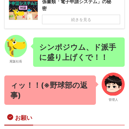
係書類「電子申請システム」の秘
密
続きを見る
シンポジウム、ド派手
に盛り上げくで！！
尾阪社長
ィッ！！(※野球部の返
事)
管理人
お願い