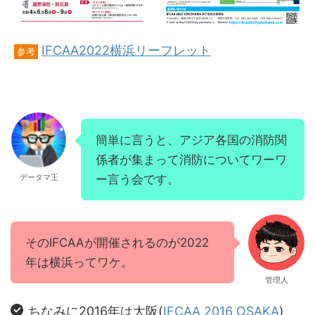
IFCAA2022横浜リーフレット
参考
簡単に言うと、アジア各国の消防関
係者が集まって消防についてワーワ
データマ王
ー言う会です。
そのIFCAAが開催されるのが2022
年は横浜ってワケ。
管理人
ちなみに2016年は大阪(
IFCAA 2016 OSAKA
)