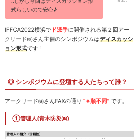
‥しかし今回はディスカッション形
管理人
式らしいので安心♪
IFFCA2022横浜で
ド派手
に開催される第２回アー
クリード㈱さん主催のシンポジウムは
ディスカッシ
ョン形式
です！
◎ シンポジウムに登壇する人たちって誰？
アークリード㈱さんFAXの通り
“※順不同”
です。
①管理人(青木防災㈱)