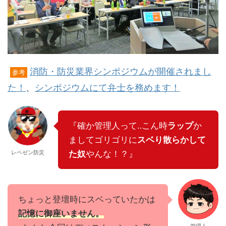
消防・防災業界シンポジウムが開催されまし
参考
た！
、
シンポジウムにて弁士を務めます！
『確か管理人って‥こん時
ラップ
か
ましてゴリゴリに
スベり散らかして
レペゼン防災
た奴
やんな！？』
ちょっと登壇時にスベっていたかは
記憶に御座いません。