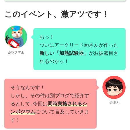
このイベント、激アツです！
おっ！
ついにアークリード㈱さんが作った
点検タマ王
新しい「加熱試験器」
がお披露目さ
れるのかッ！
そうなんです！
しかし、その件は別ブログで紹介す
るとして‥今回は
同時実施されるシ
管理人
ンポジウム
について言及していきま
す！