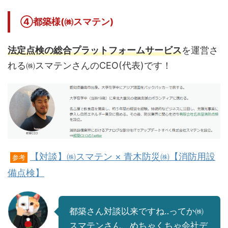
④都築様(㈱スマテン)
法定点検の総合プラットフォームサービス
を運営さ
れる㈱スマテンさんのCEO(代表)です！
【対談】㈱スマテン × 青木防災㈱【消防用設
参考
備点検】
都築さん対談以来ですね‥ってか㈱
スマテンさん、めちゃくちゃ会社デ