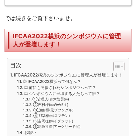
では続きをご覧下さいませ。
IFCAA2022横浜のシンポジウムに管理
人が登壇します！
目次
IFCAA2022横浜のシンポジウムに管理人が登壇します！
◎ IFCAA2022横浜って何なん？
◎ 前にも開催されたシンポジウムって？
◎ シンポジウムに登壇する人たちって誰？
①管理人(青木防災㈱)
②吉村様(㈱WAVE１)
③加藤様(元ザブングル)
④都築様(㈱スマテン)
⑤吉岡様(㈱イグジット)
⑥尾阪社長(アークリード㈱)
お願い