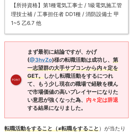
【所持資格】第1種電気工事士 / 1級電気施工管
理技士補 / 工事担任者 DD1種 / 消防設備士 甲
1~5 乙6.7 他
まず最初に結論ですが、かげ
(
@3hvZo
)様の転職活動は
成功
し、
第
一志望群の大手サブコンから内々定を
GET。
しかし転職活動をするにつれ
て、もう少し現在の職場で経験を積ん
で市場価値の高いプレイヤーになりた
い意思が強くなった為、
内々定は辞退
する結果になりました。
転職活動をすること（≠転職をすること
）が当たり