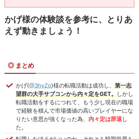
かげ様の体験談を参考に、とりあ
えず動きましょう！
◎ まとめ
かげ(
@3hvZo
)様の転職活動は
成功
し、
第一志
望群の大手サブコンから内々定をGET。
しかし
転職活動をするにつれて、もう少し現在の職場
で経験を積んで市場価値の高いプレイヤーにな
りたい意思が強くなった為、
内々定は辞退
し
た。
転職したほうがいいのか、それとも時期尚早も