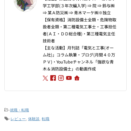
学工学部(３年次編入学) ⇒ 院 ⇒ 鈴与㈱
⇒ 某Ａ防災㈱ ⇒ 青木マーケ㈱※独立
【保有資格】消防設備士全類・危険物取
扱者全類・第二種電気工事士・工事担任
者(ＡＩ・ＤＤ総合種)・第三種電気主任
技術者
【主な活動】月刊誌「電気と工事(オー
ム社)」コラム執筆・ブログ(月間４０万
ＰＶ)・YouTubeチャンネル「強欲な青
木＆消防設備士」の動画作成
-
就職・転職
-
レビュー
,
体験談
,
転職