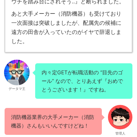
ウチを踏み台にされそう‥』と断られました。
あと大手メーカー（消防機器）も受けており
一次面接は突破しましたが、配属先の候補に
遠方の田舎が入っていたのがイヤで辞退しま
した。
内々定GETが転職活動の “目先のゴ
ール” なので、とりあえず『おめで
データマ王
とうございます！』ですね。
消防機器業界の大手メーカー（消防
機器）さんもいいんですけどね！
管理人