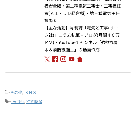
扱者全類・第二種電気工事士・工事担任
者(ＡＩ・ＤＤ総合種)・第三種電気主任
技術者
【主な活動】月刊誌「電気と工事(オー
ム社)」コラム執筆・ブログ(月間４０万
ＰＶ)・YouTubeチャンネル「強欲な青
木＆消防設備士」の動画作成
-
その他
,
ＳＮＳ
-
Twitter
,
注意喚起