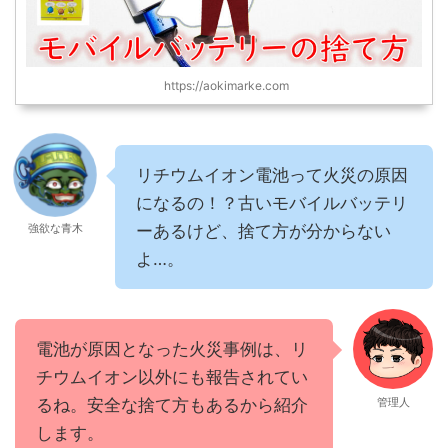
https://aokimarke.com
リチウムイオン電池って火災の原因
になるの！？古いモバイルバッテリ
強欲な青木
ーあるけど、捨て方が分からない
よ…。
電池が原因となった火災事例は、リ
チウムイオン以外にも報告されてい
るね。安全な捨て方もあるから紹介
管理人
します。