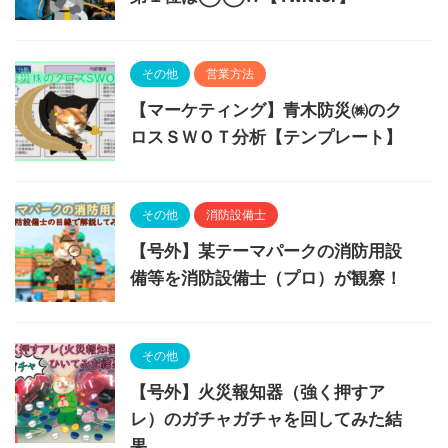
その他
営業方法
【マーケティング】青木防災㈱のク
ロスＳＷＯＴ分析【テンプレート】
その他
消防設備士
【号外】某テーマパークの消防用設
備等を消防設備士（プロ）が観察！
その他
【号外】火災報知器（強く押すア
レ）のガチャガチャを回してみた結
果‥