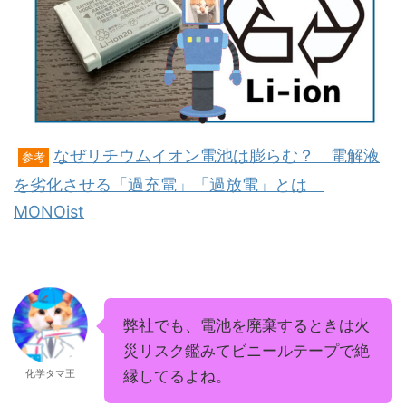
なぜリチウムイオン電池は膨らむ？ 電解液
参考
を劣化させる「過充電」「過放電」とは
MONOist
弊社でも、電池を廃棄するときは火
災リスク鑑みてビニールテープで絶
化学タマ王
縁してるよね。