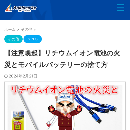
ホーム
>
その他
>
その他
ＳＮＳ
【注意喚起】リチウムイオン電池の火
災とモバイルバッテリーの捨て方
2024年2月21日