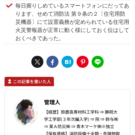
毎日握りしめているスマートフォンにだってあ
ります、せめて消防法 第９条の２〔住宅用防
災機器〕にて設置義務が定められている住宅用
火災警報器が正常に動く様にしておく位はして
おくべきであった。
この記事を書いた人
管理人
【経歴】鈴鹿高専材料工学科 ⇒ 静岡大
学工学部(３年次編入学) ⇒ 院 ⇒ 鈴与㈱
⇒ 某Ａ防災㈱ ⇒ 青木マーケ㈱※独立
【保有資格】消防設備士全類・危険物取