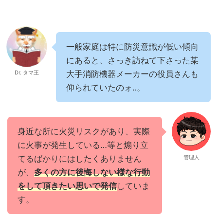
一般家庭は特に防災意識が低い傾向
にあると、さっき訪ねて下さった某
Dr. タマ王
大手消防機器メーカーの役員さんも
仰られていたのォ‥。
身近な所に火災リスクがあり、実際
に火事が発生している…等と煽り立
てるばかりにはしたくありません
管理人
が、
多くの方に後悔しない様な行動
をして頂きたい思いで発信
していま
す。