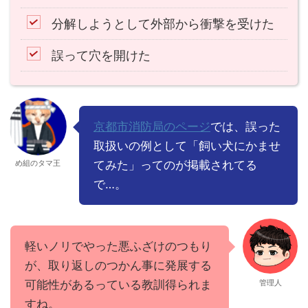
分解しようとして外部から衝撃を受けた
誤って穴を開けた
京都市消防局のページ
では、誤った
取扱いの例として「飼い犬にかませ
め組のタマ王
てみた」ってのが掲載されてる
で…。
軽いノリでやった悪ふざけのつもり
が、取り返しのつかん事に発展する
可能性があるっている教訓得られま
管理人
すね。