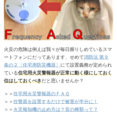
火災の危険は例えば我々が毎日握りしめているスマ
ートフォンにだってあります、せめて
消防法 第９
条の２〔住宅用防災機器〕
にて設置義務が定められ
ている
住宅用火災警報器が正常に動く様にしておく
位はしておくべき
だと思いませんか？
＞＞
住宅用火災警報器のＦＡＱ
＞＞
住警器を設置するだけで被害が半分に！
＞＞
火災報知機の止め方は？音の種類って？