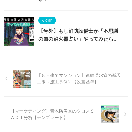
その他
【号外】もし消防設備士が「不思議
の国の消火器占い」やってみたら‥
【８Ｆ建てマンション】連結送水管の新設
工事（施工事例）【設置基準】
【マーケティング】青木防災㈱のクロスＳ
ＷＯＴ分析【テンプレート】