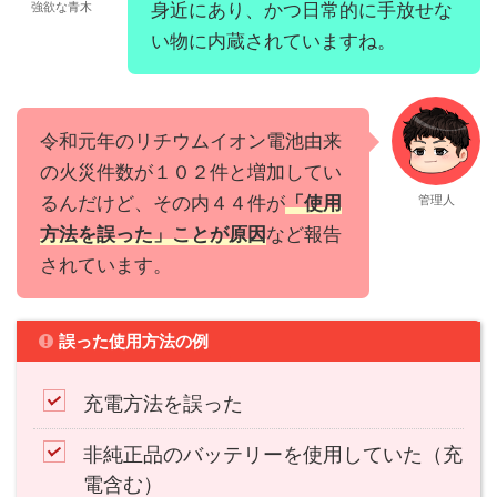
強欲な青木
身近にあり、かつ日常的に手放せな
い物に内蔵されていますね。
令和元年のリチウムイオン電池由来
の火災件数が１０２件と増加してい
るんだけど、その内４４件が
「使用
管理人
方法を誤った」ことが原因
など報告
されています。
誤った使用方法の例
充電方法を誤った
非純正品のバッテリーを使用していた（充
電含む）