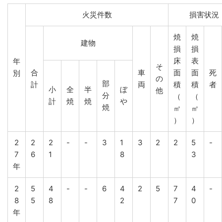
火災件数
損害状況
焼
焼
建物
損
損
床
表
年
そ
合
車
面
面
死
別
の
部
計
両
積
積
者
小
全
半
ぼ
他
分
（
（
計
焼
焼
や
焼
㎡
㎡
）
）
2
2
2
-
-
3
1
3
2
2
5
-
7
6
1
8
3
年
2
5
4
-
-
6
4
2
5
7
4
-
8
5
8
2
7
0
年