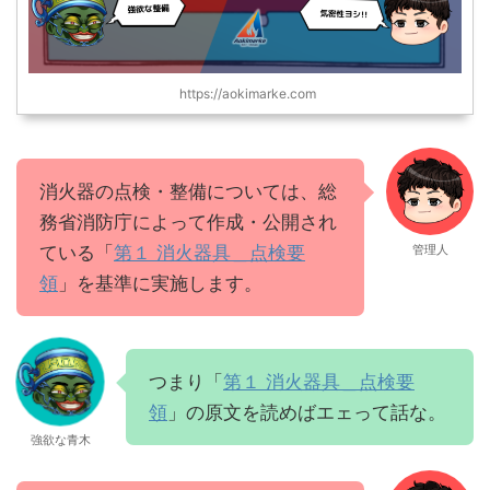
https://aokimarke.com
消火器の点検・整備については、総
務省消防庁によって作成・公開され
ている「
第１ 消火器具＿点検要
管理人
領
」を基準に実施します。
つまり「
第１ 消火器具＿点検要
領
」の原文を読めばエェって話な。
強欲な青木