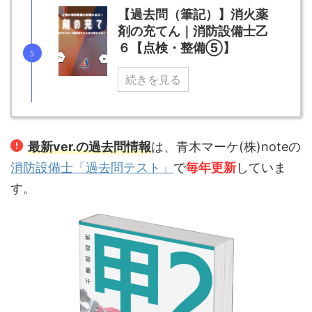
【過去問（筆記）】消火薬
剤の充てん｜消防設備士乙
６【点検・整備⑤】
続きを見る
最新ver.の過去問情報
は、青木マーケ(株)noteの
消防設備士「過去問テスト」
で
毎年更新
していま
す。