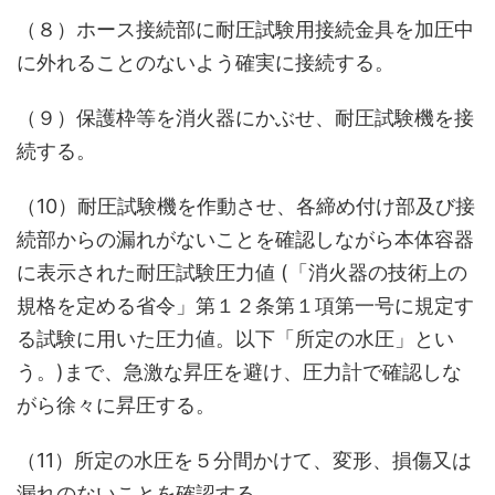
（８）ホース接続部に耐圧試験用接続金具を加圧中
に外れることのないよう確実に接続する。
（９）保護枠等を消火器にかぶせ、耐圧試験機を接
続する。
（10）耐圧試験機を作動させ、各締め付け部及び接
続部からの漏れがないことを確認しながら本体容器
に表示された耐圧試験圧力値 (「消火器の技術上の
規格を定める省令」第１２条第１項第一号に規定す
る試験に用いた圧力値。以下「所定の水圧」とい
う。)まで、急激な昇圧を避け、圧力計で確認しな
がら徐々に昇圧する。
（11）所定の水圧を５分間かけて、変形、損傷又は
漏れのないことを確認する。