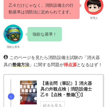
乙６だけじゃなく、消防設備士の行
動基準は消防法に定められてます。
管理人
強欲な基準！
強欲な青木
このページを見たら消防設備士試験の「消火器
具の
整備方法
」に関する問題が
得点源
となるはず！
【過去問（筆記）】消火器
具の外観点検｜消防設備士
乙６【点検・整備①】
続きを見る