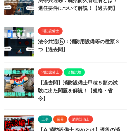
法令共通⑭：統括防火管理者とは？
選任要件について解説！【過去問】
消防設備士
法令共通⑤：消防用設備等の種類３
つ【過去問】
消防設備士
資格試験
【過去問】消防設備士甲種５類の試
験に出た問題を解説！【規格・省
令】
工事
業界
消防設備士
【⚠ 消防設備士 やめとけ】現役の消