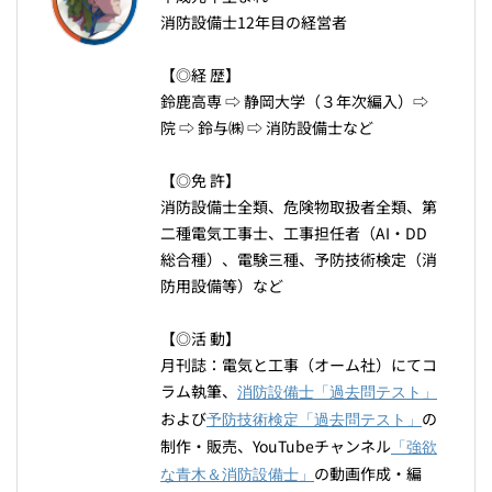
消防設備士12年目の経営者
【◎経 歴】
鈴鹿高専 ⇨ 静岡大学（３年次編入）⇨
院 ⇨ 鈴与㈱ ⇨ 消防設備士など
【◎免 許】
消防設備士全類、危険物取扱者全類、第
二種電気工事士、工事担任者（AI・DD
総合種）、電験三種、予防技術検定（消
防用設備等）など
【◎活 動】
月刊誌：電気と工事（オーム社）にてコ
ラム執筆、
消防設備士「過去問テスト」
および
の
予防技術検定「過去問テスト」
制作・販売、YouTubeチャンネル
「強欲
の動画作成・編
な青木＆消防設備士」