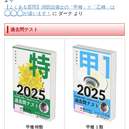
【よくある質問】消防設備士の「甲種」と「乙種」は
◯◯◯が違います！
に
ダーク
より
過去問テスト
甲種 特類
甲種 １類