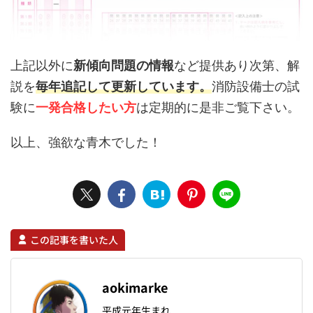
上記以外に
新傾向問題の情報
など提供あり次第、解
説を
毎年追記
して更新しています。
消防設備士の試
験に
一発合格したい方
は定期的に是非ご覧下さい。
以上、強欲な青木でした！
この記事を書いた人
aokimarke
平成元年生まれ