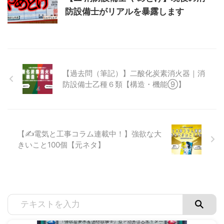
防設備士がリアルを暴露します
【過去問（筆記）】二酸化炭素消火器｜消
防設備士乙種６類【構造・機能⑨】
【✍電気と工事コラム連載中！】強欲な大
きいこと100個【元ネタ】