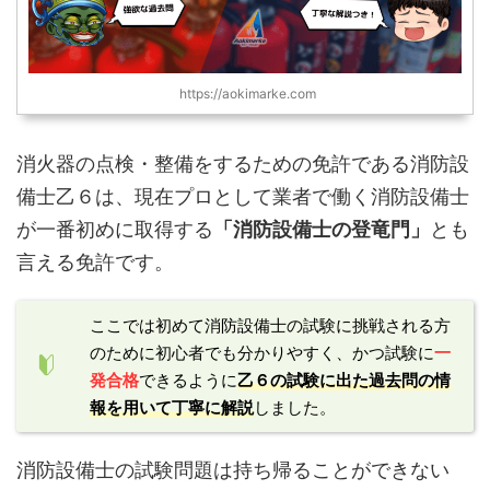
https://aokimarke.com
消火器の点検・整備をするための免許である消防設
備士乙６は、現在プロとして業者で働く消防設備士
が一番初めに取得する
「消防設備士の登竜門」
とも
言える免許です。
ここでは初めて消防設備士の試験に挑戦される方
のために初心者でも分かりやすく、かつ試験に
一
発合格
できるように
乙６の試験に出た過去問の情
報を用いて丁寧に解説
しました。
消防設備士の試験問題は持ち帰ることができない