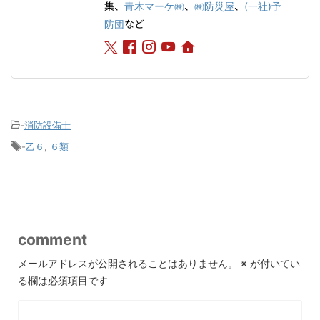
集、
、
、
青木マーケ㈱
㈱防災屋
(一社)予
など
防団
-
消防設備士
-
乙６
,
６類
comment
メールアドレスが公開されることはありません。
※
が付いてい
る欄は必須項目です