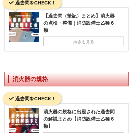
過去問をCHECK！
【過去問（筆記）まとめ】消火器
の点検・整備｜消防設備士乙種６
類
続きを見る
消火器の規格
過去問をCHECK！
消火器の規格に出題された過去問
の解説まとめ【消防設備士乙種６
類】