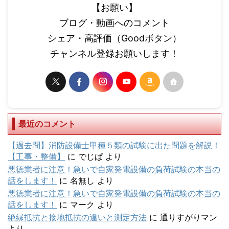
【お願い】
ブログ・動画へのコメント
シェア・高評価（Goodボタン）
チャンネル登録お願いします！
最近のコメント
【過去問】消防設備士甲種５類の試験に出た問題を解説！
【工事・整備】
に
でじぱ
より
悪徳業者に注意！急いで自家発電設備の負荷試験の本当の
話をします！
に
名無し
より
悪徳業者に注意！急いで自家発電設備の負荷試験の本当の
話をします！
に
マーク
より
絶縁抵抗と接地抵抗の違いと測定方法
に
通りすがりマン
より