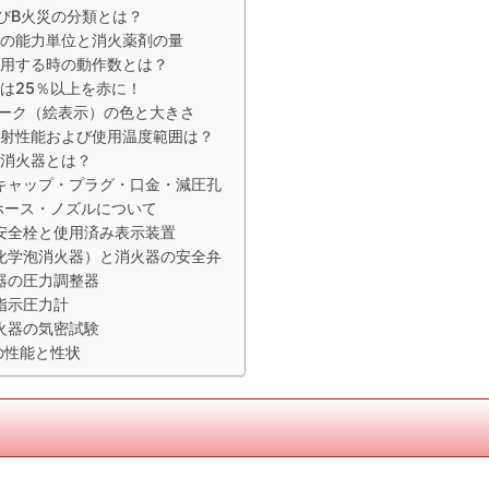
びB火災の分類とは？
器の能力単位と消火薬剤の量
使用する時の動作数とは？
は25％以上を赤に！
ーク（絵表示）の色と大きさ
放射性能および使用温度範囲は？
の消火器とは？
キャップ・プラグ・口金・減圧孔
ホース・ノズルについて
安全栓と使用済み表示装置
化学泡消火器）と消火器の安全弁
器の圧力調整器
指示圧力計
火器の気密試験
の性能と性状