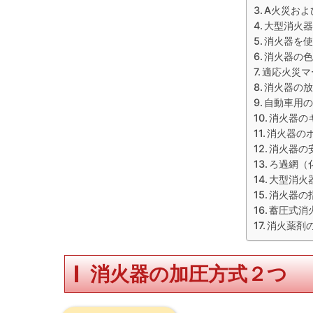
A火災およ
大型消火
消火器を
消火器の色
適応火災マ
消火器の
自動車用
消火器の
消火器の
消火器の
ろ過網（
大型消火
消火器の
蓄圧式消
消火薬剤
消火器の加圧方式２つ