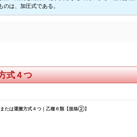
ものは、加圧式である。
方式４つ
帯または運搬方式４つ｜乙種６類【規格②】