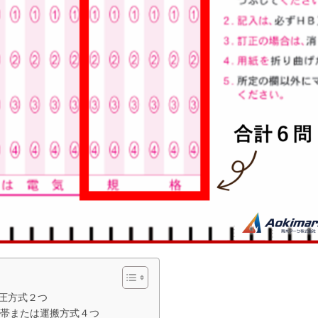
圧方式２つ
携帯または運搬方式４つ