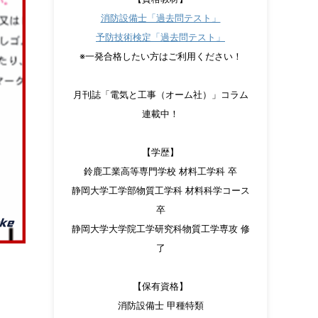
消防設備士「過去問テスト」
予防技術検定「過去問テスト」
※一発合格したい方はご利用ください！
月刊誌「電気と工事（オーム社）」コラム
連載中！
【学歴】
鈴鹿工業高等専門学校 材料工学科 卒
静岡大学工学部物質工学科 材料科学コース
卒
静岡大学大学院工学研究科物質工学専攻 修
了
【保有資格】
消防設備士 甲種特類