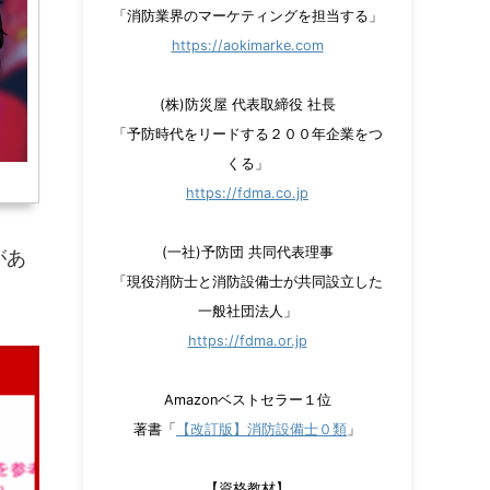
「消防業界のマーケティングを担当する」
https://aokimarke.com
(株)防災屋 代表取締役 社長
「予防時代をリードする２００年企業をつ
くる」
https://fdma.co.jp
(一社)予防団 共同代表理事
があ
「現役消防士と消防設備士が共同設立した
一般社団法人」
https://fdma.or.jp
Amazonベストセラー１位
著書「
【改訂版】消防設備士０類
」
【資格教材】