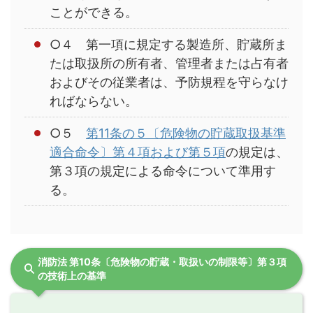
ことができる。
○４ 第一項に規定する製造所、貯蔵所ま
たは取扱所の所有者、管理者または占有者
およびその従業者は、予防規程を守らなけ
ればならない。
○５
第11条の５〔危険物の貯蔵取扱基準
適合命令〕第４項および第５項
の規定は、
第３項の規定による命令について準用す
る。
消防法 第10条〔危険物の貯蔵・取扱いの制限等〕第３項
の技術上の基準