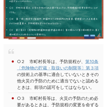
○２ 市町村長等は、予防規程が、
第10条
〔危険物の貯蔵・取扱いの制限等〕第３項
の技術上の基準に適合していないときその
他火災の予防のために適当でないと認める
ときは、前項の認可をしてはならない。
○３ 市町村長等は、火災の予防のため必
要があるときは、予防規程の変更を命ずる