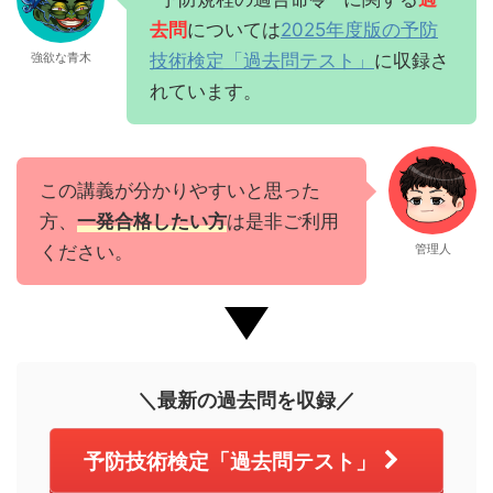
去問
については
2025年度版の予防
技術検定「過去問テスト」
に収録さ
強欲な青木
れています。
この講義が分かりやすいと思った
方、
一発合格したい方
は是非ご利用
ください。
管理人
＼最新の過去問を収録／
予防技術検定「過去問テスト」