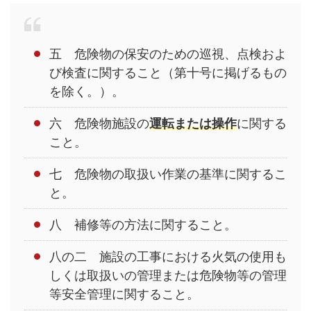
五 危険物の保安のための巡視、点検およ
び検査に関すること（第十号に掲げるもの
を除く。）。
六 危険物施設の
運転または操作
に関する
こと。
七 危険物の取扱い作業の基準に関するこ
と。
八 補修等の方法に関すること。
八の二 施設の工事における火気の使用も
しくは取扱いの管理または危険物等の管理
等安全管理に関すること。