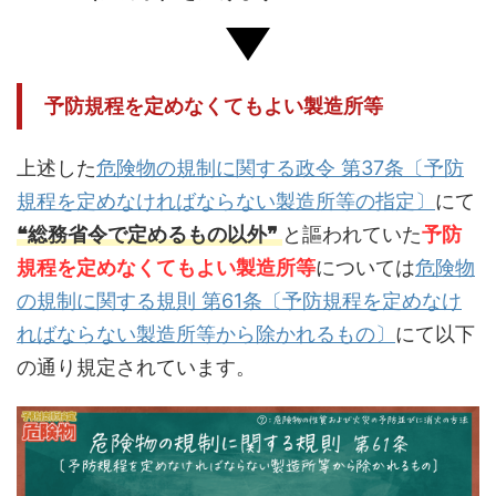
予防規程を定めなくてもよい製造所等
上述した
危険物の規制に関する政令 第37条〔予防
規程を定めなければならない製造所等の指定〕
にて
❝総務省令で定めるもの以外❞
と謳われていた
予防
規程を定めなくてもよい製造所等
については
危険物
の規制に関する規則 第61条〔予防規程を定めなけ
ればならない製造所等から除かれるもの〕
にて以下
の通り規定されています。