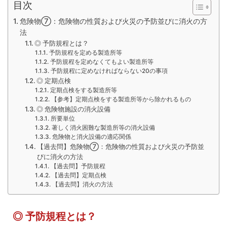
目次
危険物⑦：危険物の性質および火災の予防並びに消火の方
法
◎ 予防規程とは？
予防規程を定める製造所等
予防規程を定めなくてもよい製造所等
予防規程に定めなければならない20の事項
◎ 定期点検
定期点検をする製造所等
【参考】定期点検をする製造所等から除かれるもの
◎ 危険物施設の消火設備
所要単位
著しく消火困難な製造所等の消火設備
危険物と消火設備の適応関係
【過去問】危険物⑦：危険物の性質および火災の予防並
びに消火の方法
【過去問】予防規程
【過去問】定期点検
【過去問】消火の方法
◎ 予防規程とは？