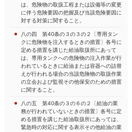
は、危険物の取扱工程または設備等の変更
に伴う危険要因の把握及び当該危険要因に
対する対策に関すること。
八の四 第40条の３の３の２〔専用タン
クに危険物を注入するときの措置〕各号に
定める措置を講じた給油取扱所にあって
は、専用タンクへの危険物の注入作業が行
われているときに給油または容器への詰替
えが行われる場合の当該危険物の取扱作業
の立会および監視その他保安のための措置
に関すること。
八の五 第40条の３の６の２〔給油の業
務が行われていないときの措置〕各号に定
める措置を講じた給油取扱所にあっては、
緊急時の対応に関する表示その他給油の業