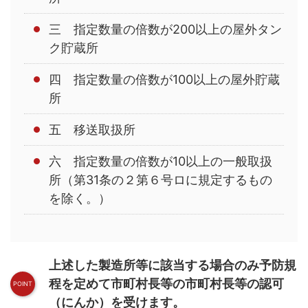
三 指定数量の倍数が200以上の屋外タン
ク貯蔵所
四 指定数量の倍数が100以上の屋外貯蔵
所
五 移送取扱所
六 指定数量の倍数が10以上の一般取扱
所（第31条の２第６号ロに規定するもの
を除く。）
上述した製造所等に該当する場合のみ予防規
程を定めて市町村長等の市町村長等の認可
（にんか）を受けます。