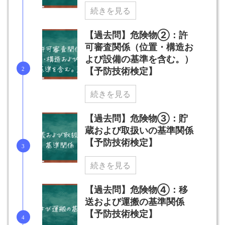
続きを見る
【過去問】危険物②：許
可審査関係（位置・構造お
よび設備の基準を含む。）
【予防技術検定】
続きを見る
【過去問】危険物③：貯
蔵および取扱いの基準関係
【予防技術検定】
続きを見る
【過去問】危険物④：移
送および運搬の基準関係
【予防技術検定】