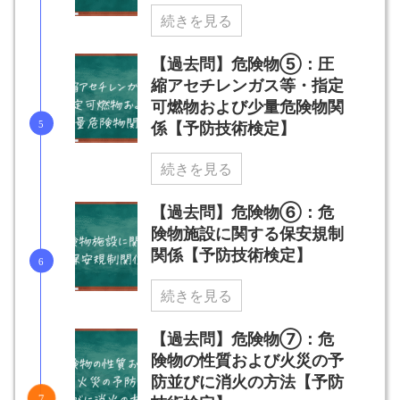
続きを見る
【過去問】危険物⑤：圧
縮アセチレンガス等・指定
可燃物および少量危険物関
係【予防技術検定】
続きを見る
【過去問】危険物⑥：危
険物施設に関する保安規制
関係【予防技術検定】
続きを見る
【過去問】危険物⑦：危
険物の性質および火災の予
防並びに消火の方法【予防