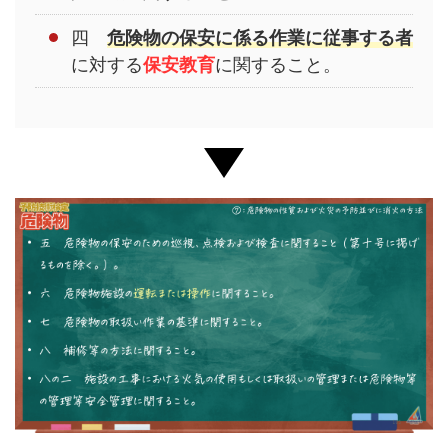
四
危険物の保安に係る作業に従事する者
に対する
保安教育
に関すること。