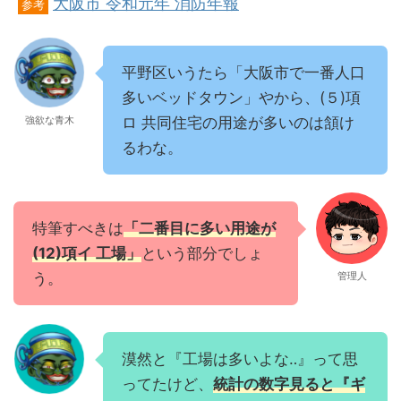
大阪市 令和元年 消防年報
参考
平野区いうたら「大阪市で一番人口
多いベッドタウン」やから、(５)項
強欲な青木
ロ 共同住宅の用途が多いのは頷け
るわな。
特筆すべきは
「二番目に多い用途が
(12)項イ 工場」
という部分でしょ
う。
管理人
漠然と『工場は多いよな‥』って思
ってたけど、
統計の数字見ると『ギ