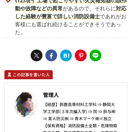
(12)項イ 工場で起こりやすい火災報知器の誤作
動や故障などの異常
があるので、それらに
対応
した経験が豊富で詳しい消防設備士
であれがお
客様にも選ばれ続けることができそうであっ
た。
この記事を書いた人
管理人
【経歴】鈴鹿高専材料工学科 ⇒ 静岡大
学工学部(３年次編入学) ⇒ 院 ⇒ 鈴与㈱
⇒ 某Ａ防災㈱ ⇒ 青木マーケ㈱※独立
【保有資格】消防設備士全類・危険物取