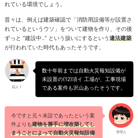
れている環境でしょう。
昔々は、例えば建築確認で「消防用設備等が設置さ
れているというウソ」をついて建物を作り、その後
ずっと “建設中‥” という扱いにするという
違法建築
が行われていた時代もあったそうです。
数十年前までは自動火災報知設備が
未設置の(12)項イ 工場が、工事現場
囚人Ｔ
である案件も沢山あったそうです。
今ですと元々未設であったという案
件よりも
建物を勝手に増改築してし
まうことによって自動火災報知設備
管理人