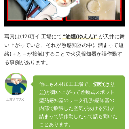
写真は(12)項イ 工場にて
“油煙(ゆえん)”
が天井に舞
い上がっていき、それが熱感知器の中に溜まって短
絡(＋と－が接触)することで火災報知器が誤作動す
る事例があります。
他にも木材加工工場で、
切粉(きり
こ)
が舞い上がって差動式スポット
土方タマスケ
型熱感知器のリーク孔(熱感知器の
内部で膨張した空気が抜ける穴)が
詰まって誤作動したって話も聞いた
ことあります。