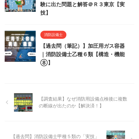
験に出た問題と解答＠Ｒ３東京【実
技】
消防設備士
【過去問（筆記）】加圧用ガス容器
｜消防設備士乙種６類【構造・機能
⑧】
【調査結果】なぜ消防用設備点検後に複数
の断線が出たのか【解決済！】
【過去問】消防設備士甲種５類の「実技」