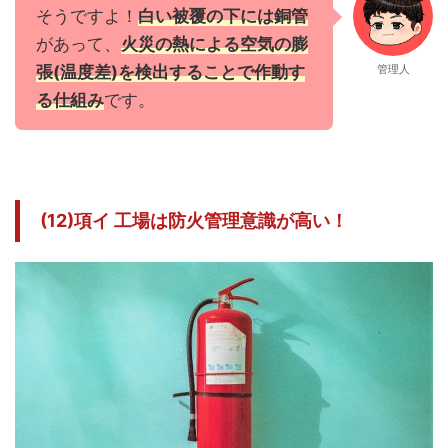
そうですよ！
白い被覆の下には銅管
があって、
火災の熱による空気の膨
張(温度差)を検出することで作動す
管理人
る仕組み
です。
(12)項イ 工場は防火管理意識が高い！