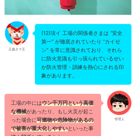
(12)項イ 工場の関係者さまは “安全
第一” が徹底されていたり “カイゼ
正義タマ王
ン” を常に意識されており、それら
に防火意識も引っ張られているせい
か防火管理・訓練を熱心にされる印
象があります。
工場の中には
ウン千万円という高価
な機械
があったり、もし火災が起こ
った場合に
可燃物や危険物があるの
管理人
で被害が重大化しやすい
といった事