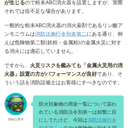
が生じる
ので粉末ABC消火器を設置しますが、実際
それでは役不足な場合があります。
一般的な粉末ABC消火器の消火薬剤であるリン酸ア
ンモニウムは
消防法施行令別表第二
にある通り、例
えば危険物第二類(鉄粉・金属粉)の金属火災に対す
る消火には適応していません。
ですから、
火災リスクを鑑みても「金属火災用の消
火器」設置の方がパフォーマンスが良好
であり、そ
ういう話を消防設備士はお客様にすべきなのです。
防火対象物の用途一覧について謳わ
れている消防法令別表一は頻繁に目
強欲な青木
にしてたけど、今回は
消防法施行令