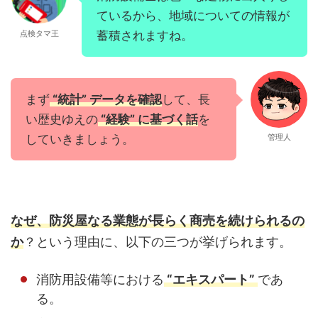
ているから、地域についての情報が
点検タマ王
蓄積されますね。
まず
“統計” データを確認
して、長
い歴史ゆえの
“経験” に基づく話
を
していきましょう。
管理人
なぜ、防災屋なる業態が長らく商売を続けられるの
か
？という理由に、以下の三つが挙げられます。
消防用設備等における
“エキスパート”
であ
る。