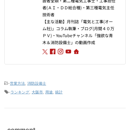
扱者全類・第二種電気工事士・工事担任
者(ＡＩ・ＤＤ総合種)・第三種電気主任
技術者
【主な活動】月刊誌「電気と工事(オー
ム社)」コラム執筆・ブログ(月間４０万
ＰＶ)・YouTubeチャンネル「強欲な青
木＆消防設備士」の動画作成
-
営業方法
,
消防設備士
-
ランキング
,
大阪市
,
用途
,
統計
comment