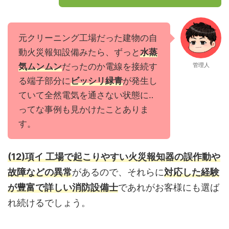
元クリーニング工場だった建物の自
動火災報知設備みたら、ずっと
水蒸
気ムンムン
だったのか電線を接続す
管理人
る端子部分に
ビッシリ緑青
が発生し
ていて全然電気を通さない状態に‥
ってな事例も見かけたことありま
す。
(12)項イ 工場で起こりやすい火災報知器の誤作動や
故障などの異常
があるので、それらに
対応した経験
が豊富で詳しい消防設備士
であれがお客様にも選ば
れ続けるでしょう。