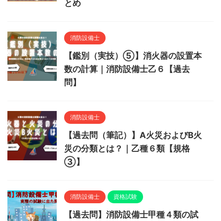
とめ
消防設備士
【鑑別（実技）⑤】消火器の設置本
数の計算｜消防設備士乙６【過去
問】
消防設備士
【過去問（筆記）】A火災およびB火
災の分類とは？｜乙種６類【規格
③】
消防設備士
資格試験
【過去問】消防設備士甲種４類の試