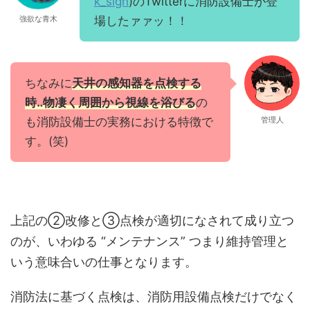
k_sign
)のTwitterに消防設備士が登
強欲な青木
場したァァッ！！
ちなみに
天井の感知器を点検する
時‥物凄く周囲から視線を浴びる
の
も消防設備士の実務における特徴で
管理人
す。(笑)
上記の②改修と③点検が適切になされて成り立つ
のが、いわゆる “メンテナンス” つまり維持管理と
いう意味合いの仕事となります。
消防法に基づく点検は、消防用設備点検だけでなく