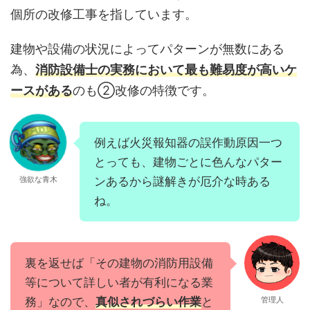
個所の改修工事を指しています。
建物や設備の状況によってパターンが無数にある
為、
消防設備士の実務において最も難易度が高いケ
ースがある
のも②改修の特徴です。
例えば火災報知器の誤作動原因一つ
とっても、建物ごとに色んなパター
強欲な青木
ンあるから謎解きが厄介な時ある
ね。
裏を返せば「その建物の消防用設備
等について詳しい者が有利になる業
務」なので、
真似されづらい作業
と
管理人