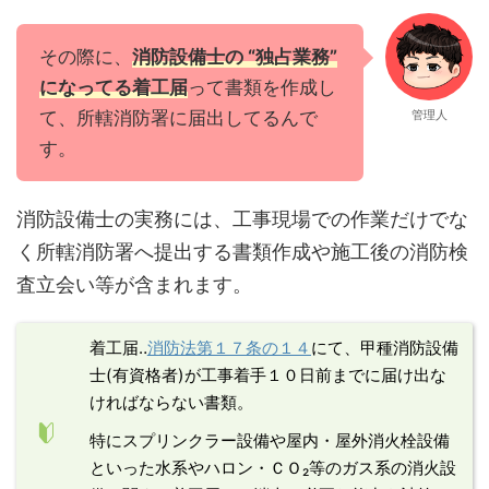
その際に、
消防設備士の “独占業務”
になってる着工届
って書類を作成し
て、所轄消防署に届出してるんで
管理人
す。
消防設備士の実務には、工事現場での作業だけでな
く所轄消防署へ提出する書類作成や施工後の消防検
査立会い等が含まれます。
着工届‥
消防法第１７条の１４
にて、甲種消防設備
士(有資格者)が工事着手１０日前までに届け出な
ければならない書類。
特にスプリンクラー設備や屋内・屋外消火栓設備
といった水系やハロン・ＣＯ₂等のガス系の消火設