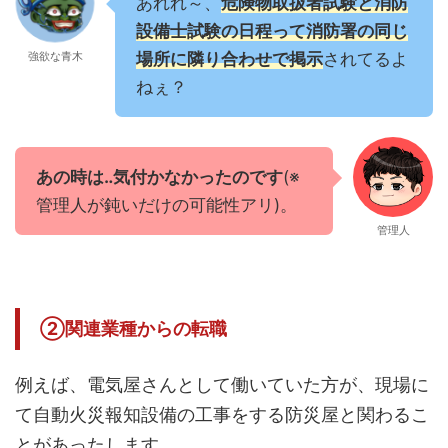
あれれ～、
危険物取扱者試験と消防
設備士試験の日程って消防署の同じ
強欲な青木
場所に隣り合わせで掲示
されてるよ
ねぇ？
あの時は‥気付かなかったのです
(※
管理人が鈍いだけの可能性アリ)。
管理人
②関連業種からの転職
例えば、電気屋さんとして働いていた方が、現場に
て自動火災報知設備の工事をする防災屋と関わるこ
とがあったします。