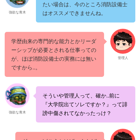
たい場合は、今のところ消防設備士
強欲な青木
はオススメできませんね。
学歴由来の専門的な能力とかリーダ
ーシップが必要とされる仕事っての
が、ほぼ消防設備士の実務には無い
管理人
ですから‥。
そういや管理人って、確か‥前に
『大学院出てソレですか？』って誹
強欲な青木
謗中傷されてなかったっけ？