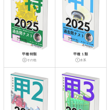
甲種 特類
甲種 １類
⓪その他
①水系