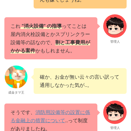
これ
“消火設備” の指導
ってことは
屋内消火栓設備とかスプリンクラー
設備等の話なので、
割と工事費用が
管理人
かかる案件
かもしれません。
確か、お金が無い云々の言い訳って
通用しなかった気が‥。
成金タマ王
そうです、
消防用設備等の設置に係
る金融上の措置について
‥って制度
がありましたね。
管理人