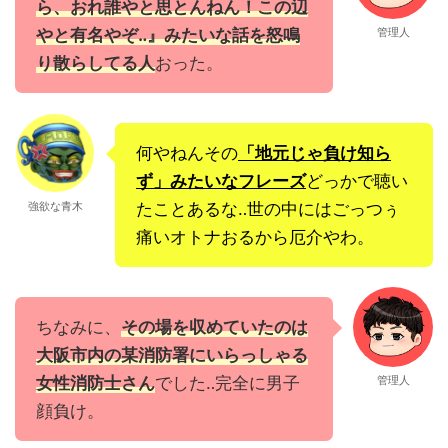
ら、おれ誰やと思とんねん！この辺
やと有名やぞ‥』みたいな話を怒鳴
管理人
り散らしてる人
おった。
何やねんその
「地元じゃ負け知ら
ず」みたいなフレーズ
どっかで聴い
強欲な青木
たことあるな‥世の中にはごっつぅ
痛いオトナおるから厄介やわ。
ちなみに、
その場を収めていたのは
大阪市内の某消防署にいらっしゃる
女性消防士さん
でした‥完全に男子
管理人
顔負け。