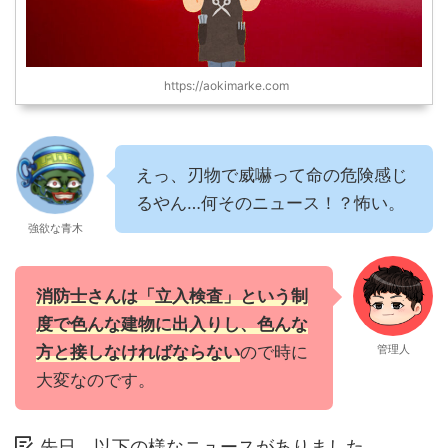
https://aokimarke.com
えっ、刃物で威嚇って命の危険感じ
るやん…何そのニュース！？怖い。
強欲な青木
消防士さんは「立入検査」という制
度で色んな建物に出入りし、色んな
方と接しなければならない
ので時に
管理人
大変なのです。
先日、以下の様なニュースがありました。