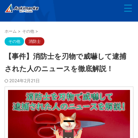
ホーム
>
その他
>
その他
消防士
【事件】消防士を刃物で威嚇して逮捕
された人のニュースを徹底解説！
2024年2月21日