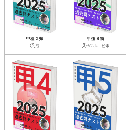
甲種 ２類
甲種 ３類
②泡
③ガス系・粉末