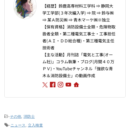
【経歴】鈴鹿高専材料工学科 ⇒ 静岡大
学工学部(３年次編入学) ⇒ 院 ⇒ 鈴与㈱
⇒ 某Ａ防災㈱ ⇒ 青木マーケ㈱※独立
【保有資格】消防設備士全類・危険物取
扱者全類・第二種電気工事士・工事担任
者(ＡＩ・ＤＤ総合種)・第三種電気主任
技術者
【主な活動】月刊誌「電気と工事(オー
ム社)」コラム執筆・ブログ(月間４０万
ＰＶ)・YouTubeチャンネル「強欲な青
木＆消防設備士」の動画作成
-
その他
,
消防士
-
ニュース
,
立入検査