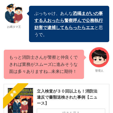
ぶっちゃけ、あんな
恐喝まがいの事
する人おったら警察呼んで公務執行
お縄タマ王
妨害で逮捕してもらったらエエ
と思
うで。
もっと消防士さんが警察と仲良くで
きれば業務がスムーズに進みそうな
面は多々ありますね…未来に期待！
管理人
立入検査が３０回以上も！消防法
参考
違反で書類送検された事例【ニュ
ース】
続きを見る