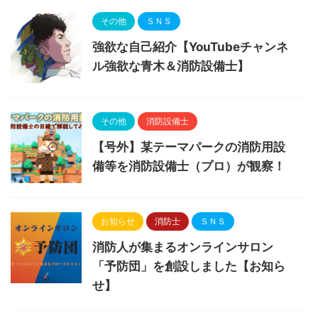
その他
ＳＮＳ
強欲な自己紹介【YouTubeチャンネ
ル強欲な青木＆消防設備士】
その他
消防設備士
【号外】某テーマパークの消防用設
備等を消防設備士（プロ）が観察！
お知らせ
消防士
ＳＮＳ
消防人が集まるオンラインサロン
「予防団」を創設しました【お知ら
せ】