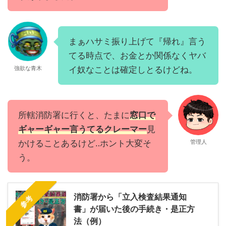
まぁハサミ振り上げて『帰れ』言う
てる時点で、お金とか関係なくヤバ
強欲な青木
イ奴なことは確定しとるけどね。
所轄消防署に行くと、たまに
窓口で
ギャーギャー言うてるクレーマー
見
かけることあるけど‥ホント大変そ
管理人
う。
消防署から「立入検査結果通知
参考
書」が届いた後の手続き・是正方
法（例）