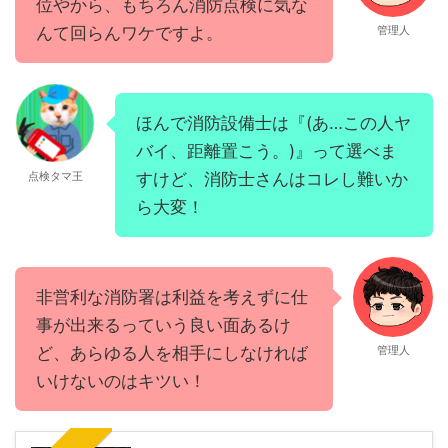
位やから、もちろん消防点検に気な
んて回らんワケですよ。
管理人
ほんで消防設備士は『(あ…この人ヤ
バイ、距離置こう。)』って選べま
点検タマ王
すけど、消防士さんはコレし難いか
ら大変！
非営利な消防署は利益を考えずに仕
事が出来るっていう良い面あるけ
ど、あらゆる人を相手にしなければ
管理人
いけないのはキツい！