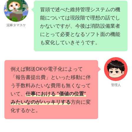
冒頭で述べた維持管理システムの機
能については現段階で理想の話でし
泥棒タマスケ
かないですが、今後は消防設備業者
にとって必要となるソフト面の機能
も変化していきそうです。
例えば郵送OKや電子化によって
「報告書提出費」といった移動に伴
う手数料みたいな費用も無くなって
管理人
いて、
仕事における ”価値の位置”
みたいなのがハッキリする
方向に変
化するかと。