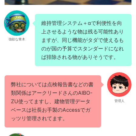
維持管理システム＋αで利便性を向
上させるような物は残る可能性あり
強欲な青木
ますが、同じ機能がタダで使えるも
のが国の予算でスタンダードになれ
ば排除される物がありそうです。
弊社については点検報告書などの書
類関係はアークリードさんのAIBO-
ZU使ってますし、建物管理データ
管理人
ベースは社長お手製のAccessでガ
ッツリ管理されてます。