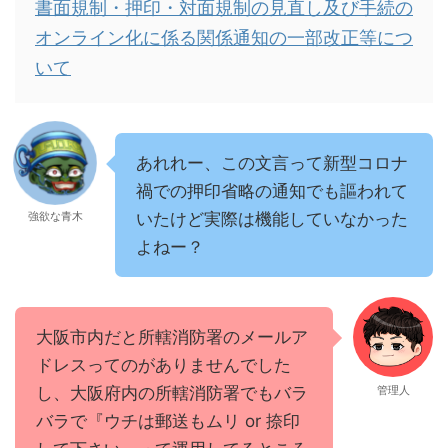
書面規制・押印・対面規制の見直し及び手続の
オンライン化に係る関係通知の一部改正等につ
いて
あれれー、この文言って新型コロナ
禍での押印省略の通知でも謳われて
強欲な青木
いたけど実際は機能していなかった
よねー？
大阪市内だと所轄消防署のメールア
ドレスってのがありませんでした
し、大阪府内の所轄消防署でもバラ
管理人
バラで『ウチは郵送もムリ or 捺印