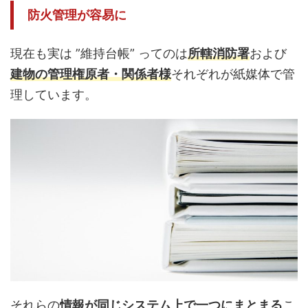
防火管理が容易に
現在も実は ”維持台帳” ってのは
所轄消防署
および
建物の管理権原者・関係者様
それぞれが紙媒体で管
理しています。
それらの
情報が同じシステム上で一つにまとまる
こ