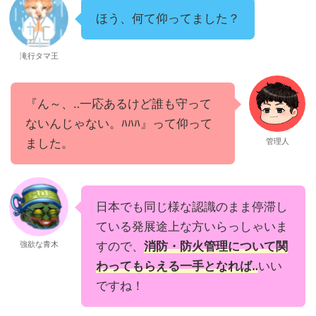
ほう、何て仰ってました？
滝行タマ王
『ん～、‥一応あるけど誰も守って
ないんじゃない。ﾊﾊﾊ』って仰って
ました。
管理人
日本でも同じ様な認識のまま停滞し
ている発展途上な方いらっしゃいま
強欲な青木
すので、
消防・防火管理について関
わってもらえる一手となれば‥
いい
ですね！