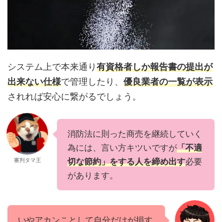
システム上で本来通り
有資格者しか報告書の提出が
出来ない仕様
で管理したり、
優良業者の一覧が表示
されれば安心に繋がるでしょう。
消防法に則った商売を継続していく
為には、言い方キツいですが
「不適
審判タマ王
切な節約」をする人を締め出す
必要
があります。
いやアカンことして自分だけが損す