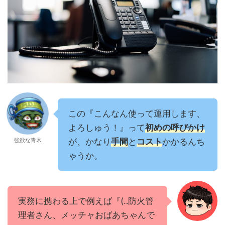
この『こんなん使って運用します、
よろしゅう！』って
初めの呼びかけ
強欲な青木
が、かなり
手間
と
コスト
かかるんち
ゃうか。
実務に携わる上で例えば『(‥防火管
理者さん、メッチャおばあちゃんで