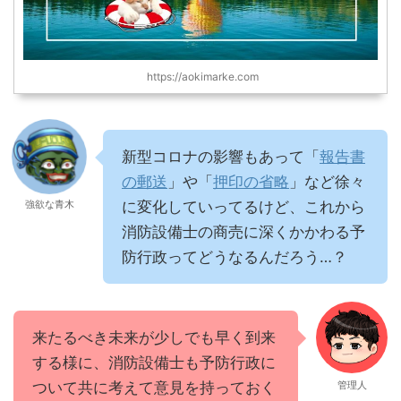
https://aokimarke.com
新型コロナの影響もあって「
報告書
の郵送
」や「
押印の省略
」など徐々
強欲な青木
に変化していってるけど、これから
消防設備士の商売に深くかかわる予
防行政ってどうなるんだろう…？
来たるべき未来が少しでも早く到来
する様に、消防設備士も予防行政に
ついて共に考えて意見を持っておく
管理人