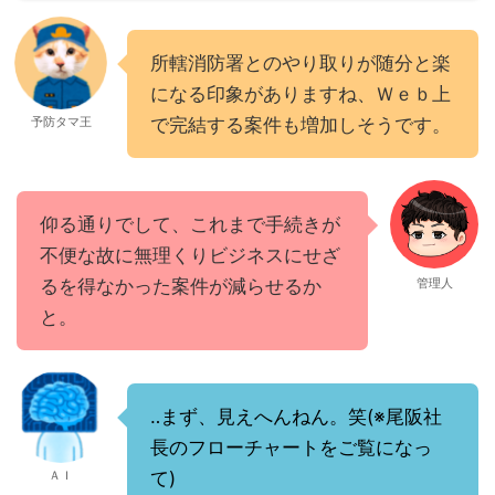
所轄消防署とのやり取りが随分と楽
になる印象がありますね、Ｗｅｂ上
予防タマ王
で完結する案件も増加しそうです。
仰る通りでして、これまで手続きが
不便な故に無理くりビジネスにせざ
るを得なかった案件が減らせるか
管理人
と。
‥まず、見えへんねん。笑(※尾阪社
長のフローチャートをご覧になっ
ＡＩ
て)