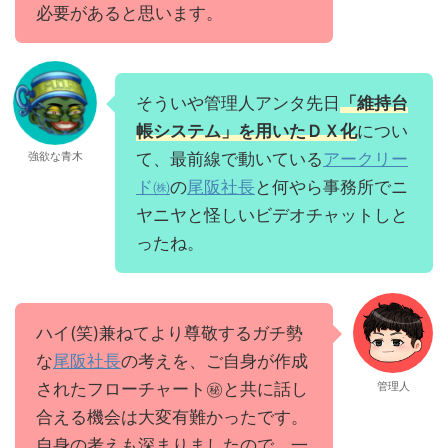
必要があると思います。
そういや管理人アンタ先日
「維持台
帳システム」を用いたＤＸ化
につい
強欲な青木
て、最前線で動いている
アークリー
ド㈱
の
尾阪社長
と何やら事務所でニ
ヤニヤと怪しいビデオチャットしと
ったね。
ハイ(笑)兼ねてより尊敬するガチ勢
な
尾阪社長
の考えを、ご自身が作成
されたフローチャート㊙と共に話し
管理人
合える機会は大変有難かったです。
自身の考えも深まりましたので、一