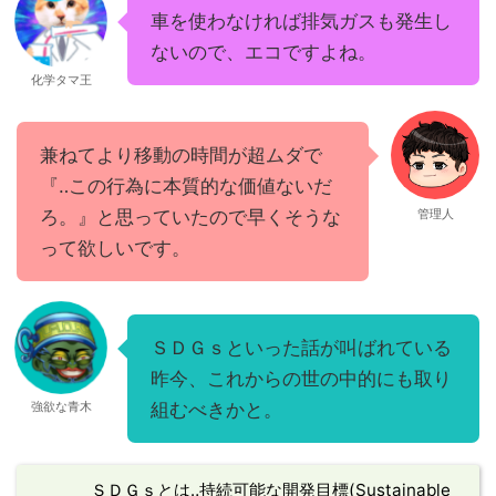
車を使わなければ排気ガスも発生し
ないので、エコですよね。
化学タマ王
兼ねてより移動の時間が超ムダで
『‥この行為に本質的な価値ないだ
ろ。』と思っていたので早くそうな
管理人
って欲しいです。
ＳＤＧｓといった話が叫ばれている
昨今、これからの世の中的にも取り
強欲な青木
組むべきかと。
ＳＤＧｓとは‥持続可能な開発目標(Sustainable