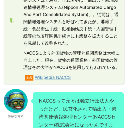
信システムである。正式名称は「輸出入・港湾関
連情報処理システム(Nippon Automated Cargo
And Port Consolidated System)」。従前は、通
関情報処理システムと呼ばれてきたが、港湾手
続・食品衛生手続・動植物検疫手続・入国管理手
続等の他省庁関係手続きにも業務を拡大すること
を見越して改称された。
NACCSにより外国貨物の管理と通関業務は大幅に
向上した。現在、貨物の通関業務・外国貨物の管
理はその大半がNACCSを使用して行われている。
Wikipedia NACCS
参考
NACCSって元々は独立行政法人や
ったけど、民営化されて輸出入・港
強欲な青木
湾関連情報処理センター(NACCSセ
ンター)株式会社になったんですよ