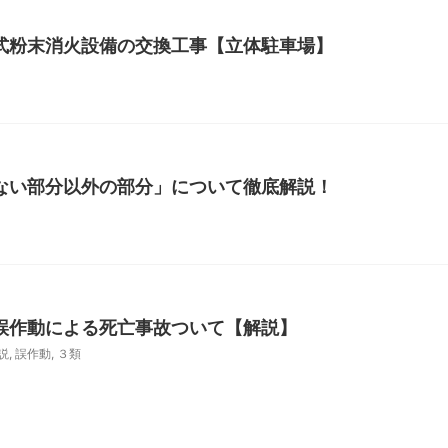
式粉末消火設備の交換工事【立体駐車場】
ない部分以外の部分」について徹底解説！
誤作動による死亡事故ついて【解説】
説
,
誤作動
,
３類