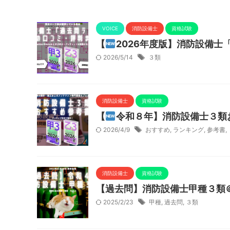
VOICE
消防設備士
資格試験
【
2026年度版】消防設備
2026/5/14
３類
消防設備士
資格試験
【
令和８年】消防設備士３類
2026/4/9
おすすめ
,
ランキング
,
参考書
,
消防設備士
資格試験
【過去問】消防設備士甲種３類＠2
2025/2/23
甲種
,
過去問
,
３類