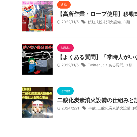
改修
【高所作業・ロープ使用】移動
2022/11/5
移動式粉末消火設備
,
３類
消防法
【よくある質問】「常時人がい
2022/11/5
Twitter
,
よくある質問
,
３類
その他
二酸化炭素消火設備の仕組みと
2024/2/21
事故
,
二酸化炭素消火設備
,
解