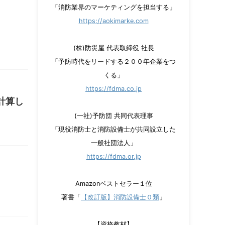
「消防業界のマーケティングを担当する」
https://aokimarke.com
(株)防災屋 代表取締役 社長
「予防時代をリードする２００年企業をつ
くる」
https://fdma.co.jp
計算し
(一社)予防団 共同代表理事
「現役消防士と消防設備士が共同設立した
一般社団法人」
https://fdma.or.jp
Amazonベストセラー１位
著書「
【改訂版】消防設備士０類
」
【資格教材】