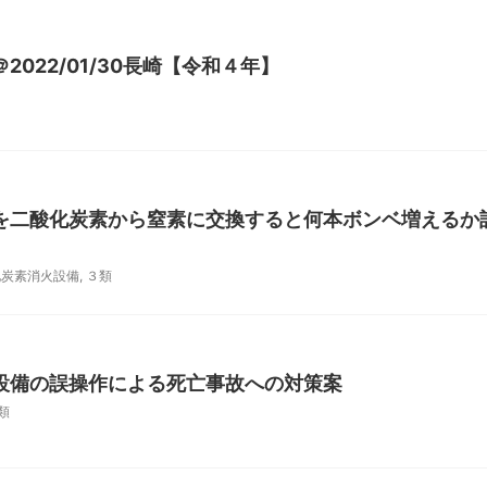
022/01/30長崎【令和４年】
を二酸化炭素から窒素に交換すると何本ボンベ増えるか
化炭素消火設備
,
３類
設備の誤操作による死亡事故への対策案
類