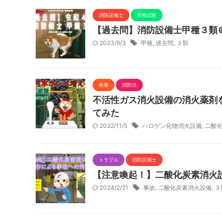
消防設備士
資格試験
【過去問】消防設備士甲種３類＠2
2023/9/3
甲種
,
過去問
,
３類
改修
消防法
不活性ガス消火設備の消火薬剤
てみた
2022/11/5
ハロゲン化物消火設備
,
二酸
トラブル
消防設備士
【注意喚起！】二酸化炭素消火
2024/2/21
事故
,
二酸化炭素消火設備
,
３