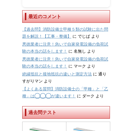
最近のコメント
【過去問】消防設備士甲種５類の試験に出た問
題を解説！【工事・整備】
に
でじぱ
より
悪徳業者に注意！急いで自家発電設備の負荷試
験の本当の話をします！
に
名無し
より
悪徳業者に注意！急いで自家発電設備の負荷試
験の本当の話をします！
に
マーク
より
絶縁抵抗と接地抵抗の違いと測定方法
に
通り
すがりマン
より
【よくある質問】消防設備士の「甲種」と「乙
種」は◯◯◯が違います！
に
ダーク
より
過去問テスト