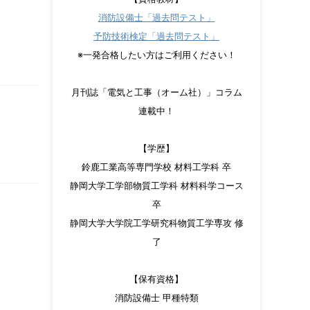
消防設備士「過去問テスト」
予防技術検定「過去問テスト」
※一発合格したい方はご利用ください！
月刊誌「電気と工事（オーム社）」コラム
連載中！
【学歴】
鈴鹿工業高等専門学校 材料工学科 卒
静岡大学工学部物質工学科 材料科学コース
卒
静岡大学大学院工学研究科物質工学専攻 修
了
【保有資格】
消防設備士 甲種特類