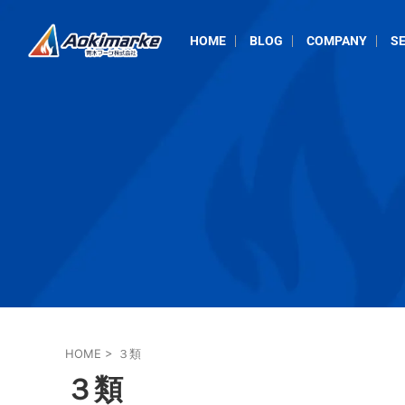
HOME
BLOG
COMPANY
SE
HOME
>
３類
３類