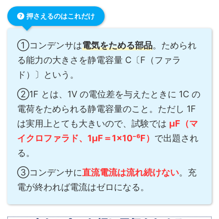
押さえるのはこれだけ
①コンデンサは
電気をためる部品
。ためられ
る能力の大きさを静電容量 C〔F（ファラ
ド）〕という。
②1F とは、1V の電位差を与えたときに 1C の
電荷をためられる静電容量のこと。ただし 1F
は実用上とても大きいので、試験では
μF（マ
イクロファラド、1μF＝1×10⁻⁶F）
で出題され
る。
③コンデンサに
直流電流は流れ続けない
。充
電が終われば電流はゼロになる。