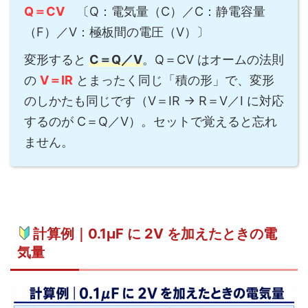
Q＝CV
〔Q：電気量（C）／C：静電容量
（F）／V：極板間の電圧（V）〕
変形すると
C＝Q／V
。Q＝CV はオームの法則
の
V＝IR
とまったく同じ「積の形」で、変形
のしかたも同じです（V＝IR → R＝V／I に対応
するのが C＝Q／V）。セットで覚えると忘れ
ません。
計算例｜0.1μF に 2V を加えたときの電
気量