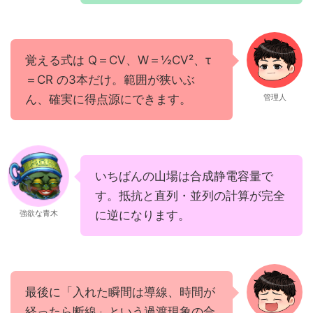
覚える式は Q＝CV、W＝½CV²、τ
＝CR の3本だけ。範囲が狭いぶ
ん、確実に得点源にできます。
管理人
いちばんの山場は合成静電容量で
す。抵抗と直列・並列の計算が完全
に逆になります。
強欲な青木
最後に「入れた瞬間は導線、時間が
経ったら断線」という過渡現象の合