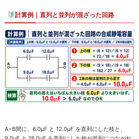
計算例｜直列と並列が混ざった回路
A−B間に、6.0μF と 12.0μF を直列にした枝と、
9.0μF と 18.0μF を直列にした枝が並列につながれ