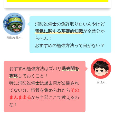
消防設備士の免許取りたいんやけど
電気に関する基礎的知識
が全然分か
強欲な青木
らへん！
おすすめの勉強方法って何かない？
おすすめ勉強方法はズバリ
過去問を
攻略
しておくこと！
特に消防設備士は過去問が公開され
管理人
てない分、情報を集められたら
その
まんま出る
から全部ここで教えるわ
な！