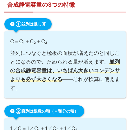
合成静電容量の3つの特徴
①並列は足し算
C＝C₁＋C₂＋C₃
並列につなぐと極板の面積が増えたのと同じこ
とになるので、ためられる量が増えます。
並列
の合成静電容量は、いちばん大きいコンデンサ
よりも必ず大きくなる
——これが検算に使えま
す。
②直列は逆数の和（＝和分の積）
1／C＝1／C₁＋1／C₂＋1／C₃