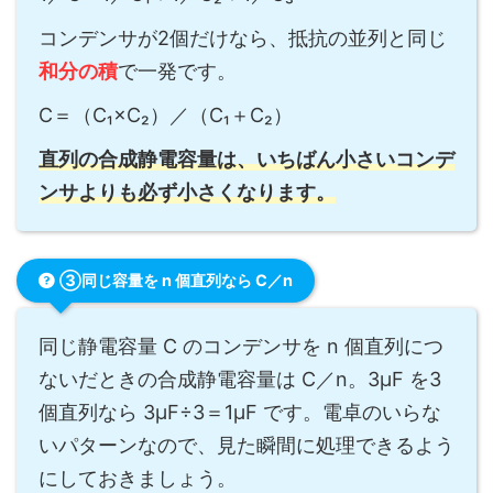
コンデンサが2個だけなら、抵抗の並列と同じ
和分の積
で一発です。
C＝（C₁×C₂）／（C₁＋C₂）
直列の合成静電容量は、いちばん小さいコンデ
ンサよりも必ず小さくなります。
③同じ容量を n 個直列なら C／n
同じ静電容量 C のコンデンサを n 個直列につ
ないだときの合成静電容量は C／n。3μF を3
個直列なら 3μF÷3＝1μF です。電卓のいらな
いパターンなので、見た瞬間に処理できるよう
にしておきましょう。