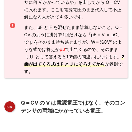
サに何 V かかっているか」を出してから Q＝CV
に入れます。ここを電源電圧のまま代入して不正
解になる人がとても多いです。
また、μF と F を混ぜたまま計算しないこと。Q＝
CV のように掛け算1回だけなら「μF × V ＝ μC」
で μ をそのまま持ち越せますが、W＝½CV² のよ
うな式では答えが
μJ
で出てくるので、そのまま
〔J〕として答えると10⁶倍の間違いになります。
2
乗が出てくる式は F と J にそろえてから
が鉄則で
す。
Q＝CV の V は電源電圧ではなく、そのコン
デンサの両端にかかっている電圧。