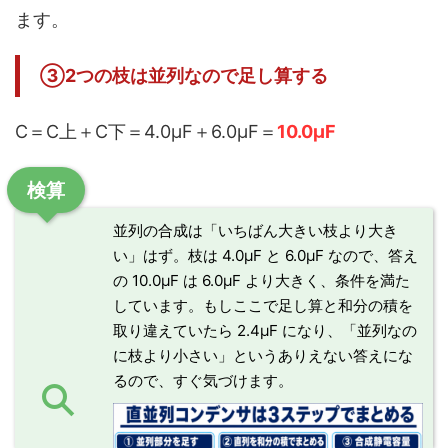
ます。
③2つの枝は並列なので足し算する
C＝C上＋C下＝4.0μF＋6.0μF＝
10.0μF
検算
並列の合成は「いちばん大きい枝より大き
い」はず。枝は 4.0μF と 6.0μF なので、答え
の 10.0μF は 6.0μF より大きく、条件を満た
しています。もしここで足し算と和分の積を
取り違えていたら 2.4μF になり、「並列なの
に枝より小さい」というありえない答えにな
るので、すぐ気づけます。