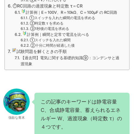
②E＝V／l に代入する
⏱RC回路の過渡現象と時定数 τ＝CR
計算例｜E＝100V、R＝10kΩ、C＝100μF の RC回路
①スイッチを入れた瞬間の電流を求める
②時定数 τ を求める
③1秒後の電流を求める
計算例｜瞬間と定常で電流を比べる
①スイッチを入れた瞬間
②十分に時間が経過した後
試験問題を解くときの手順
【過去問】電気に関する基礎的知識⑨：コンデンサと過
渡現象
この記事のキーワードは静電容量
C、合成静電容量、蓄えられるエネ
ルギー W、過渡現象（時定数 τ）の
強欲な青木
４つです。