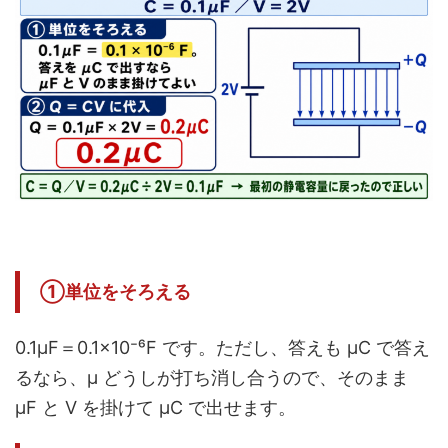
①単位をそろえる
0.1μF＝0.1×10⁻⁶F です。ただし、答えも μC で答え
るなら、μ どうしが打ち消し合うので、そのまま
μF と V を掛けて μC で出せます。