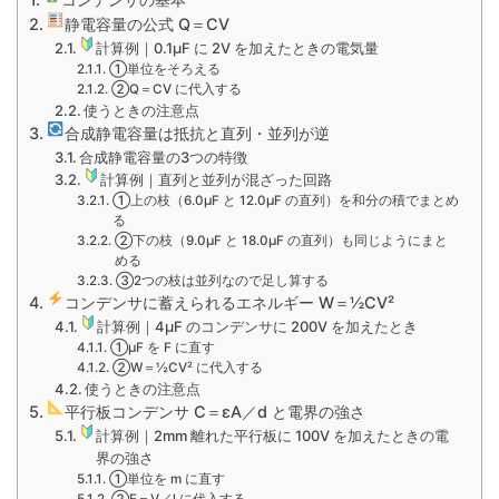
静電容量の公式 Q＝CV
計算例｜0.1μF に 2V を加えたときの電気量
①単位をそろえる
②Q＝CV に代入する
使うときの注意点
合成静電容量は抵抗と直列・並列が逆
合成静電容量の3つの特徴
計算例｜直列と並列が混ざった回路
①上の枝（6.0μF と 12.0μF の直列）を和分の積でまとめ
る
②下の枝（9.0μF と 18.0μF の直列）も同じようにまと
める
③2つの枝は並列なので足し算する
コンデンサに蓄えられるエネルギー W＝½CV²
計算例｜4μF のコンデンサに 200V を加えたとき
①μF を F に直す
②W＝½CV² に代入する
使うときの注意点
平行板コンデンサ C＝εA／d と電界の強さ
計算例｜2mm 離れた平行板に 100V を加えたときの電
界の強さ
①単位を m に直す