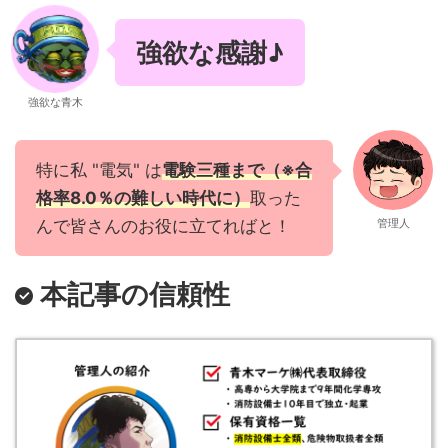
強欲な感謝♪
強欲な青木
特に私 "電気" は
電験三種まで（※合
格率8.0％の難しい時代に）
取った
んで皆さんのお役に立てればと！
管理人
本記事の信頼性