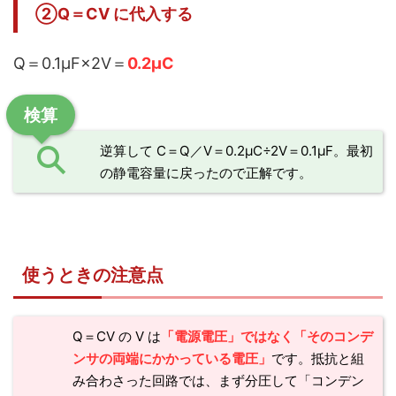
②Q＝CV に代入する
Q＝0.1μF×2V＝
0.2μC
検算
逆算して C＝Q／V＝0.2μC÷2V＝0.1μF。最初
の静電容量に戻ったので正解です。
使うときの注意点
Q＝CV の V は
「電源電圧」ではなく「そのコンデ
ンサの両端にかかっている電圧」
です。抵抗と組
み合わさった回路では、まず分圧して「コンデン