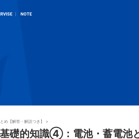
RVISE
NOTE
とめ【解答・解説つき】
>
る基礎的知識④：電池・蓄電池