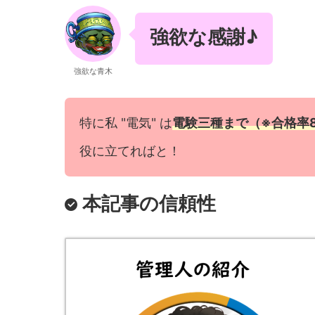
強欲な感謝♪
強欲な青木
特に私 "電気" は
電験三種まで（※合格率8
役に立てればと！
本記事の信頼性