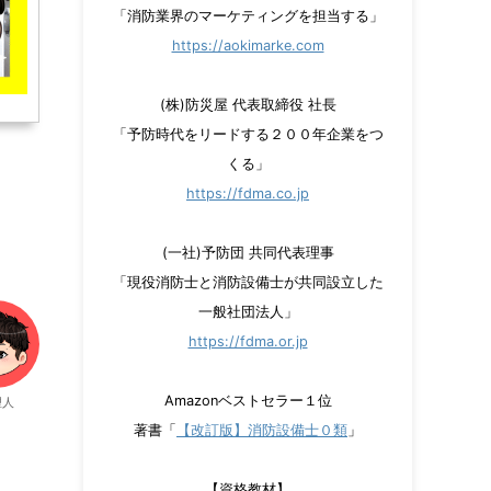
「消防業界のマーケティングを担当する」
https://aokimarke.com
(株)防災屋 代表取締役 社長
「予防時代をリードする２００年企業をつ
くる」
https://fdma.co.jp
(一社)予防団 共同代表理事
「現役消防士と消防設備士が共同設立した
一般社団法人」
https://fdma.or.jp
Amazonベストセラー１位
理人
著書「
【改訂版】消防設備士０類
」
【資格教材】