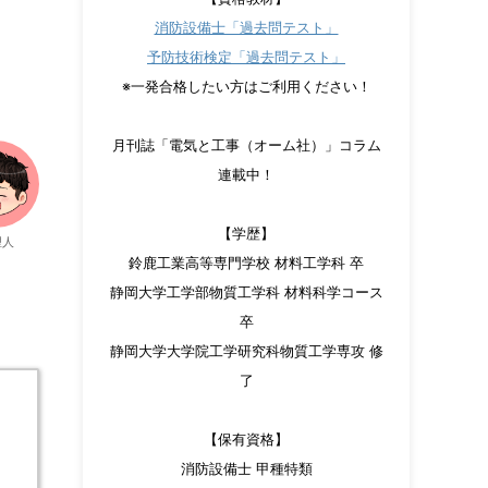
消防設備士「過去問テスト」
予防技術検定「過去問テスト」
※一発合格したい方はご利用ください！
月刊誌「電気と工事（オーム社）」コラム
連載中！
【学歴】
理人
鈴鹿工業高等専門学校 材料工学科 卒
静岡大学工学部物質工学科 材料科学コース
卒
静岡大学大学院工学研究科物質工学専攻 修
了
【保有資格】
消防設備士 甲種特類