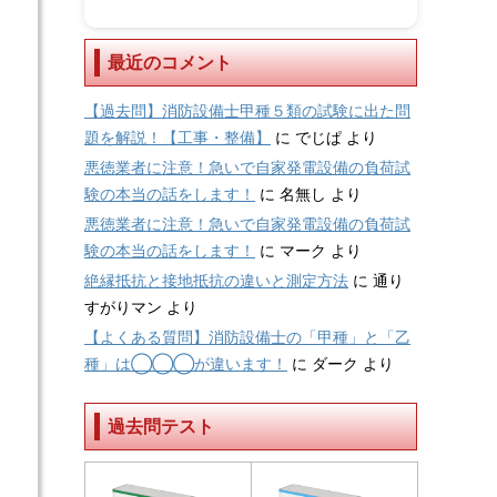
最近のコメント
【過去問】消防設備士甲種５類の試験に出た問
題を解説！【工事・整備】
に
でじぱ
より
悪徳業者に注意！急いで自家発電設備の負荷試
験の本当の話をします！
に
名無し
より
悪徳業者に注意！急いで自家発電設備の負荷試
験の本当の話をします！
に
マーク
より
絶縁抵抗と接地抵抗の違いと測定方法
に
通り
すがりマン
より
【よくある質問】消防設備士の「甲種」と「乙
種」は◯◯◯が違います！
に
ダーク
より
過去問テスト