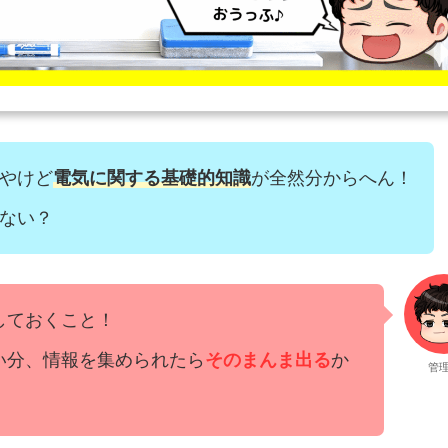
やけど
電気に関する基礎的知識
が全然分からへん！
ない？
しておくこと！
い分、情報を集められたら
そのまんま出る
か
管